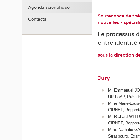
Agenda scientifique
Soutenance de thès
Contacts
nouvelles - spécia
Le processus d
entre identité
sous la direction d
Jury
M. Emmanuel JOVE
UR FoAP, Présid
Mme Marie-Louise
CIRNEF, Rapport
M. Richard WITTO
CIRNEF, Rapporte
Mme Nathalie GA
Strasbourg, Exam