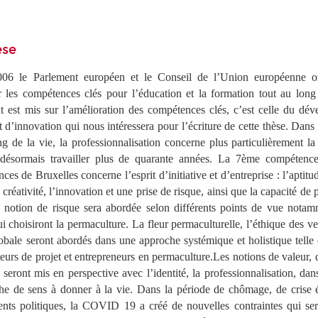
èse
06 le Parlement européen et le Conseil de l’Union européenne o
les compétences clés pour l’éducation et la formation tout au long
nt est mis sur l’amélioration des compétences clés, c’est celle du dé
et d’innovation qui nous intéressera pour l’écriture de cette thèse. Dans
g de la vie, la professionnalisation concerne plus particulièrement l
 désormais travailler plus de quarante années. La 7ème compétenc
 de Bruxelles concerne l’esprit d’initiative et d’entreprise : l’aptitu
 créativité, l’innovation et une prise de risque, ainsi que la capacité d
a notion de risque sera abordée selon différents points de vue notam
ui choisiront la permaculture. La fleur permaculturelle, l’éthique des ve
lobale seront abordés dans une approche systémique et holistique telle
eurs de projet et entrepreneurs en permaculture.Les notions de valeur
seront mis en perspective avec l’identité, la professionnalisation, dan
he de sens à donner à la vie. Dans la période de chômage, de crise
nts politiques, la COVID 19 a créé de nouvelles contraintes qui se