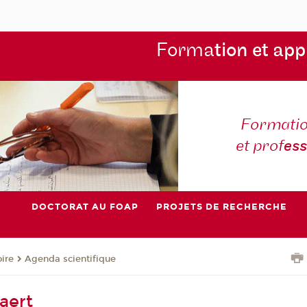
Forma
tion et app
Formatio
et prof
es
DOCTORAT AU FOAP
PROJETS DE RECHERCHE
oire
Agenda scientifique
aert