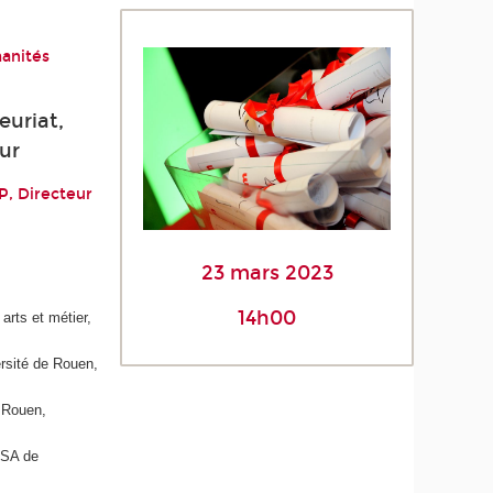
manités
euriat,
ur
P, Directeur
23 mars 2023
14h00
rts et métier,
rsité de Rouen,
 Rouen,
NSA de