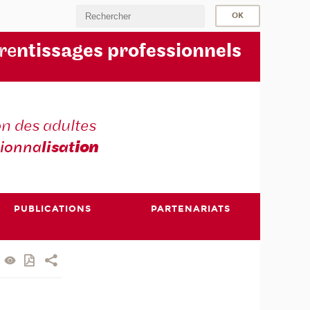
re
ntissages professionnels
n des adultes
sionna
lisat
ion
PUBLICATIONS
PARTENARIATS