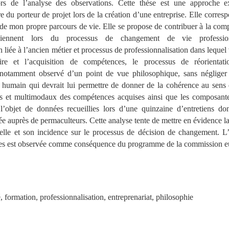
rs de l’analyse des observations. Cette thèse est une approche e
e du porteur de projet lors de la création d’une entreprise. Elle corres
e mon propre parcours de vie. Elle se propose de contribuer à la com
rviennent lors du processus de changement de vie profession
 liée à l’ancien métier et processus de professionnalisation dans lequel v
ire et l’acquisition de compétences, le processus de réorientat
a notamment observé d’un point de vue philosophique, sans négliger
e humain qui devrait lui permettre de donner de la cohérence au sens 
els et multimodaux des compétences acquises ainsi que les composantes
 l’objet de données recueillies lors d’une quinzaine d’entretiens do
ée auprès de permaculteurs. Cette analyse tente de mettre en évidence l
nnelle et son incidence sur le processus de décision de changement. L’
es est observée comme conséquence du programme de la commission e
, formation, professionnalisation, entreprenariat, philosophie