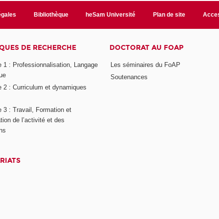
égales
Bibliothèque
heSam Université
Plan de site
Acces
QUES DE RECHERCHE
DOCTORAT AU FOAP
 1 : Professionnalisation, Langage
Les séminaires du FoAP
ue
Soutenances
 2 : Curriculum et dynamiques
3 : Travail, Formation et
ion de l’activité et des
ons
RIATS