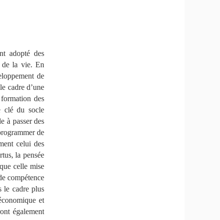
nt adopté des
 de la vie. En
veloppement de
 le cadre d’une
a formation des
e clé du socle
de à passer des
e programmer de
ment celui des
rtus, la pensée
 que celle mise
, de compétence
s le cadre plus
 économique et
ront également