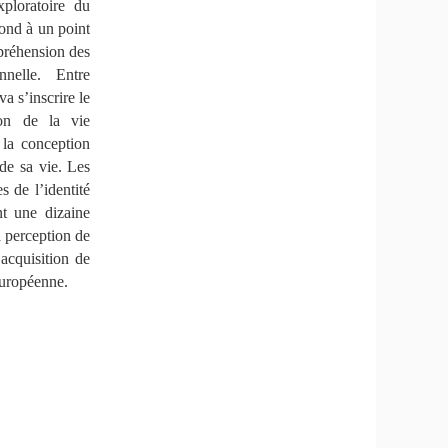
xploratoire du
pond à un point
préhension des
nelle. Entre
a s’inscrire le
ion de la vie
 la conception
de sa vie. Les
 de l’identité
nt une dizaine
a perception de
acquisition de
uropéenne.