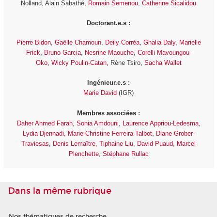
Nolland, Alain Sabathé,
Romain Semenou
,
Catherine Sicalidou
Doctorant.e.s :
Pierre Bidon
,
Gaëlle Chamoun
,
Deily Corréa
,
Ghalia Daly
,
Marielle
Frick
,
Bruno Garcia
,
Nesrine Maouche
,
Corelli Mavoungou-
Oko
,
Wicky Poulin-Catan,
Rène Tsiro,
Sacha Wallet
Ingénieur.e.s :
Marie David
(IGR)
Membres associées :
Daher Ahmed Farah
,
Sonia Amdouni
,
Laurence Appriou-Ledesma
,
Lydia Djennadi,
Marie-Christine Ferreira-Talbot
,
Diane Grober-
Traviesas
,
Denis Lemaître,
Tiphaine Liu
,
David Puaud,
Marcel
Plenchette
,
Stéphane Rullac
Dans la même rubrique
Nos thématiques de recherche