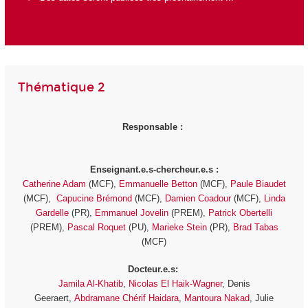
Thématique 2
Responsable :
Enseignant.e.s-chercheur.e.s :
Catherine Adam
(MCF),
Emmanuelle Betton
(MCF),
Paule Biaudet
(MCF),
Capucine Brémond
(MCF),
Damien Coadour
(MCF),
Linda
Gardelle
(PR),
Emmanuel Jovelin
(PREM),
Patrick Obertelli
(PREM),
Pascal Roquet
(PU),
Marieke Stein
(PR),
Brad Tabas
(MCF)
Docteur.e.s:
Jamila Al-Khatib
,
Nicolas El Haik-Wagner
, Denis
Geeraert,
Abdramane Chérif Haidara
,
Mantoura Nakad
, Julie