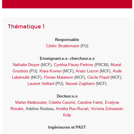
Thématique 1
Responsable
Cédric Brudermann
(PU)
Enseignant.e.s- chercheur.e.s
Nathalie Droyer
(MCF),
Cynthia Fleury-Perkins
(PRCM),
Muriel
Grosbois
(PU),
Klara Kovesi
(MCF),
Anaïs Loizon
(MCF),
Aude
Labetoulle
(MCF),
Florian Malaterre
(MCF),
Cécile Plaud
(MCF),
Laurent Veillard
(PU),
Naouel Zoghlami
(MCF)
Docteur.e.s
Maher Abdessater
,
Colette Casimir,
Caroline Fairet
,
Evelyne
Rosalie
, Adeline Rouleau,
Amélia Rus-Rucart
,
Victoria Zolnowski-
Kolp
Ingénieures et PAST