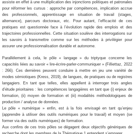
assiste en effet à une multiplication des injonctions politiques et patronales
pour réformer les cursus : approche par compétences, implication accrue
des professionnels, apprentissage en situation de travail (stages,
alternance), parcours doctoraux, etc. Pour autant, l’efficacité de ces
pratiques est questionnée face à l’évolution rapide des emplois et des
trajectoires professionnelles. Cette situation soulève des interrogations sur
les savoirs à transmettre comme sur les méthodes à privilégier pour
assurer une professionnalisation durable et autonome.
Parallèlement à cela, le pôle « langage » du triptyque concerne les
capacités liées au savoir « lire-écrire-parler-communiquer » (Filliettaz, 2022
: 266). Ces dernières peuvent conduire à mettre en jeu une variété de
modes sémiotiques (Kress, 2019), de langues, de pratiques ou de registres
langagiers. En tant que telles, elles appellent à interroger trois angles
d’étude prioritaires : les compétences langagières en tant que (i) enjeux de
formation, (ii) moyen de formation et (iii) modalités méthodologiques de
production / analyse de données.
Le pôle « numérique » enfin, est à la fois envisagé en tant qu’enjeu
(apprendre à utiliser des outils numériques pour le travail) et moyen (se
former via des outils numériques) de formation.
Aux confins de ces trois pôles se dégagent deux objectifs génériques de
recherche dont les membres de la Thématique 1 entendent s’emparer.