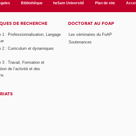
égales
Bibliothèque
heSam Université
Plan de site
Acces
QUES DE RECHERCHE
DOCTORAT AU FOAP
 1 : Professionnalisation, Langage
Les séminaires du FoAP
ue
Soutenances
 2 : Curriculum et dynamiques
3 : Travail, Formation et
ion de l’activité et des
ons
RIATS