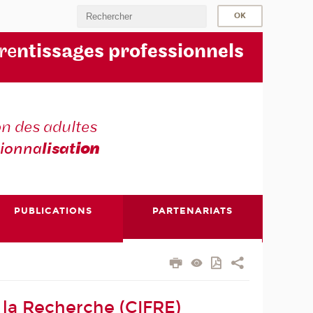
re
ntissages professionnels
n des adultes
sionna
lisat
ion
PUBLICATIONS
PARTENARIATS
 la Recherche (CIFRE)