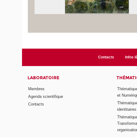
Contacts
Infos l
LABORATOIRE
THÉMATI
Membres
Thématique
et Numériq
Agenda scientifique
Thématique
Contacts
identitaires
Thématique 
Transformat
organisati