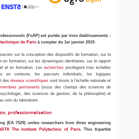
ofessionnels (FoAP) est portée par trois établissements :
ytechnique de Paris
à compter du 1
er
janvier 2019.
avoirs sur la conception des dispositifs de formation, sur la
on en formation, sur les dynamiques identitaires, sur le rapport
ail et en formation. Les
recherches
privilégient trois échelles
s en contexte, les parcours individuels, les logiques
t des
réseaux scientifiques
sont tissés à l’échelle nationale et
membres permanents
(issus des champs des sciences de
a psychologie, des sciences de gestion, de la philosophie) et
au sein du laboratoire.
on, professionnalisation
ing (EA 7529) unites researchers from three engineering
NSTA The institute Polytechnic of Paris
. This tripartite