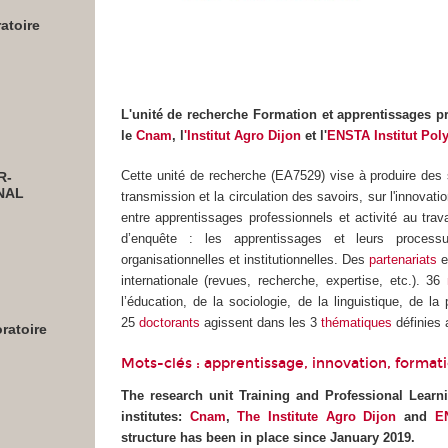
atoire
L'unité de recherche Formation et apprentissages pr
le
Cnam
, l
'Institut Agro Dijon
et l'
ENSTA Institut Pol
Cette unité de recherche (EA7529) vise à produire des s
R-
NAL
transmission et la circulation des savoirs, sur l'innovati
entre apprentissages professionnels et activité au trav
d’enquête : les apprentissages et leurs processu
organisationnelles et institutionnelles. Des
partenariats
e
internationale (revues, recherche, expertise, etc.). 36
l’éducation, de la sociologie, de la linguistique, de l
25
doctorants
agissent dans les 3
thématiques
définies 
ratoire
Mots-clés : apprentissage, innovation, formati
The research unit Training and Professional Learn
institutes:
Cnam
,
The Institute Agro Dijon
and
E
structure has been in place since January 2019.