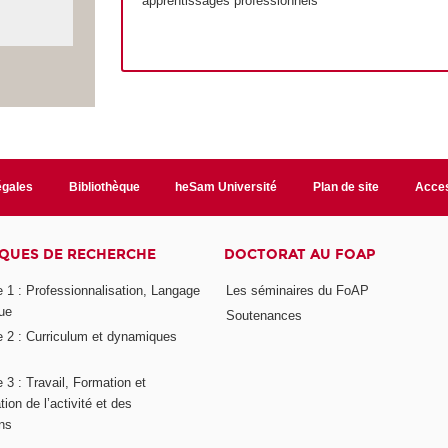
apprentissages professionnels
égales
Bibliothèque
heSam Université
Plan de site
Acces
QUES DE RECHERCHE
DOCTORAT AU FOAP
 1 : Professionnalisation, Langage
Les séminaires du FoAP
ue
Soutenances
 2 : Curriculum et dynamiques
3 : Travail, Formation et
ion de l’activité et des
ons