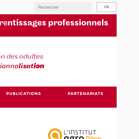
re
ntissages professionnels
n des adultes
sionna
lisat
ion
PUBLICATIONS
PARTENARIATS