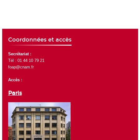
Coordonnées et accès
Secrétariat :
Tél : 01 44 10 79 21
f
oap@cnam.fr
Accès :
Paris