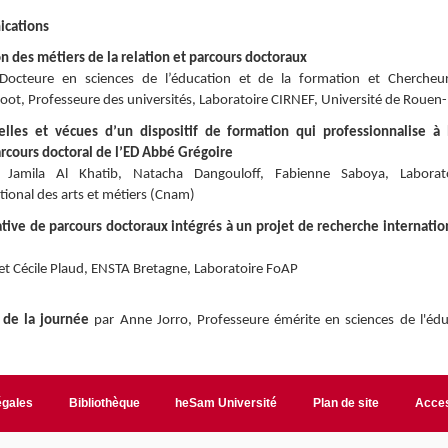
cations
on des métiers de la relation et parcours doctoraux
Docteure en sciences de l’éducation et de la formation et Chercheur
t, Professeure des universités, Laboratoire CIRNEF, Université de Roue
lles et vécues d’un dispositif de formation qui professionnalise à 
rcours doctoral de l’ED Abbé Grégoire
, Jamila Al Khatib, Natacha Dangouloff, Fabienne Saboya, Labora
tional des arts et métiers (Cnam)
ive de parcours doctoraux intégrés à un projet de recherche internation
t Cécile Plaud, ENSTA Bretagne, Laboratoire FoAP
 de la journée
par Anne Jorro, Professeure émérite en sciences de l'édu
égales
Bibliothèque
heSam Université
Plan de site
Acces