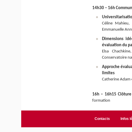
14h30 – 16h Communi
Universitarisati
Céline Mahieu, 
Emmanuelle Annoo
Dimensions idée
évaluation du pa
Elsa Chachkine
Conservatoire na
Approche évaluat
limites
Catherine Adam e
16h – 16h15 Clôture
formation
Contacts
Infos l