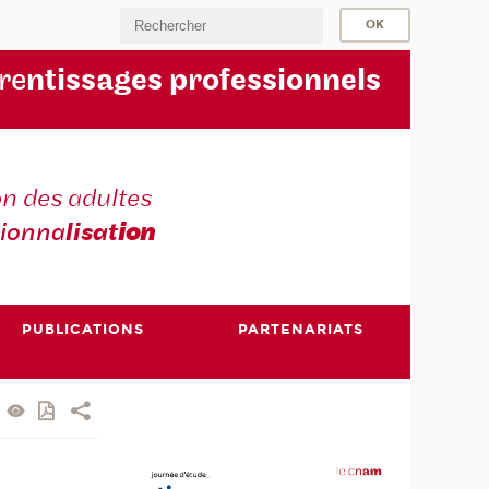
re
ntissages professionnels
n des adultes
sionna
lisat
ion
PUBLICATIONS
PARTENARIATS