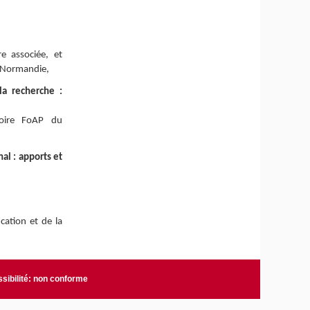
e associée, et
n-Normandie,
la recherche :
toire FoAP du
al : apports et
cation et de la
sibilité: non conforme