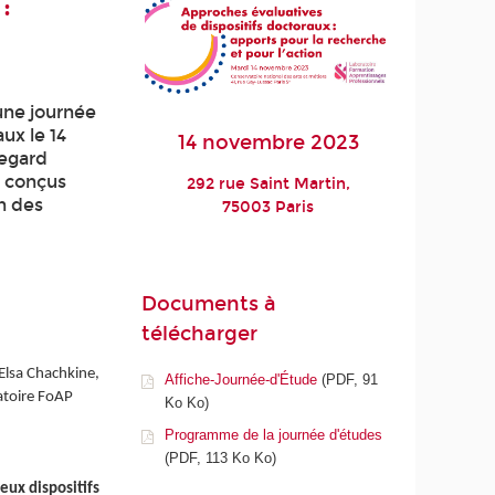
:
une journée
ux le 14
14 novembre 2023
regard
, conçus
292 rue Saint Martin,
n des
75003 Paris
Documents à
télécharger
 Elsa
Chachkine
,
Affiche-Journée-d'Étude
(PDF, 91
atoire FoAP
Ko Ko)
Programme de la journée d'études
(PDF, 113 Ko Ko)
eux dispositifs