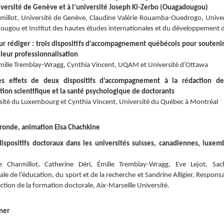
iversité de Genève et à l’université Joseph Ki-Zerbo (Ouagadougou)
illot, Université de Genève, Claudine Valérie Rouamba-Ouedrogo
, Unive
ugou et Institut des hautes études internationales et du développement 
r rédiger : trois dispositifs d’accompagnement québécois pour soutenir
leur professionnalisation
Émilie Tremblay-Wragg, Cynthia Vincent, UQAM et Université d’Ottawa
s effets de deux dispositifs d’accompagnement à la rédaction de
tion scientifique et la santé psychologique de doctorants
rsité du Luxembourg et Cynthia Vincent, Université du Québec à Montréal
ronde, animation Elsa Chachkine
dispositifs doctoraux dans les universités suisses, canadiennes, luxem
Charmillot, Catherine Déri, Émilie Tremblay-Wragg, Eve Lejot, Sac
ale de l’éducation, du sport et de la recherche et Sandrine Alligier, Respon
ection de la formation doctorale, Aix-Marseille Université.
ner