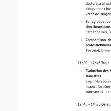
doctoraux à l’un
Maryvonne Charm
Zerbo de Ouagado
Se regrouper pou
chercheurs dans 
Catherine Déri, 
Comparaison de
professionnalisa
Eve Lejot, Unive
11h30 – 12h45 Table-
Evaluation des 
françaises
avec Maryvonne 
Inspectrice génér
transverses - dir
12h45 – 14h30 Déjeu
.