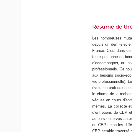
Résumé de th
Les nombreuses mutati
depuis un demi-siècle 
France. C’est dans ce 
toute personne de bénéf
d’accompagner, au niv
professionnels. Ce nou
aux besoins socio-écono
vie professionnelle). L
évolution professionnel
le champ de la recherc
vécues en cours d'entr
mêmes. La collecte et 
d’entretiens de CEP et
acteurs observés antér
du CEP selon les diffé
CEP semble traversé p