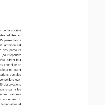
s de la société
n des adultes en
015 permettant à
t l’ambition est
on des parcours
s (pour répondre
eux piloter leur
du conseiller en
léter et nourrir
actions sociales
conseillers eux-
48 observations
hoisis parmi les
r les pratiques
onctionnement du
temporalités et