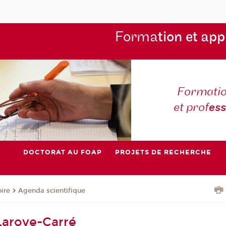
Forma
tion et app
Formatio
et prof
es
DOCTORAT AU FOAP
PROJETS DE RECHERCHE
oire
Agenda scientifique
Laroye-Carré