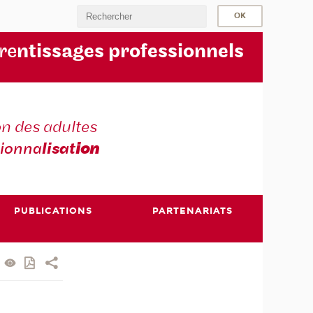
re
ntissages professionnels
n des adultes
sionna
lisat
ion
PUBLICATIONS
PARTENARIATS