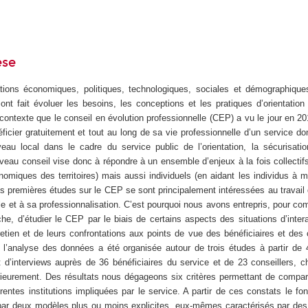
èse
ons économiques, politiques, technologiques, sociales et démographique
ont fait évoluer les besoins, les conceptions et les pratiques d’orientatio
contexte que le conseil en évolution professionnelle (CEP) a vu le jour en 2
icier gratuitement et tout au long de sa vie professionnelle d’un service don
eau local dans le cadre du service public de l’orientation, la sécurisati
veau conseil vise donc à répondre à un ensemble d’enjeux à la fois collectif
miques des territoires) mais aussi individuels (en aidant les individus à mi
es premières études sur le CEP se sont principalement intéressées au travail 
le et à sa professionnalisation. C’est pourquoi nous avons entrepris, pour comp
he, d’étudier le CEP par le biais de certains aspects des situations d’inter
etien et de leurs confrontations aux points de vue des bénéficiaires et des 
l’analyse des données a été organisée autour de trois études à partir de 
 d’interviews auprès de 36 bénéficiaires du service et de 23 conseillers, c
ieurement. Des résultats nous dégageons six critères permettant de compare
rentes institutions impliquées par le service. A partir de ces constats le f
ar deux modèles plus ou moins explicites, eux-mêmes caractérisés par des 