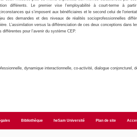
tion différents. Le premier vise l’employabilité à court-terme à part
irconstances qui s’imposent aux bénéficiaires et le second celui de l'orientat
jeu des demandes et des niveaux de réalités socioprofessionnelles différ
ière
. L’assimilation
versus
la différenciation de ces deux conceptions dans le
ns différentes pour l’avenir du système CEP.
ofessionnelle, dynamique interactionnelle, co-activité, dialogue conjoncturel, d
égales
Bibliothèque
heSam Université
Plan de site
Acces