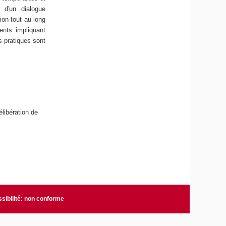
ir d'un
dialogue
ion tout au long
ents impliquant
s pratiques sont
élibération de
sibilité: non conforme