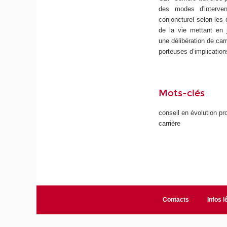
des modes d'interven
conjoncturel
selon les c
de la vie mettant en 
une
délibération de carr
porteuses d’implicatio
Mots-clés
conseil en évolution pr
carrière
Contacts
Infos l