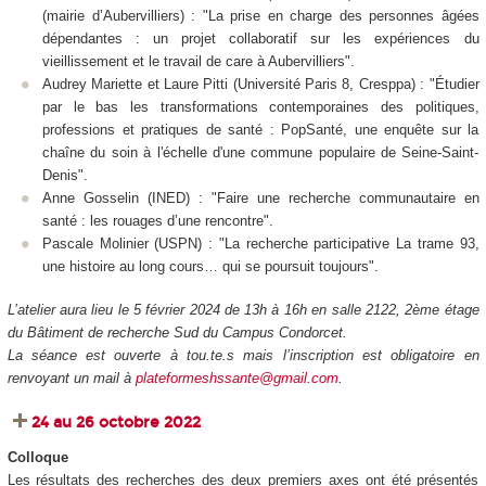
(mairie d’Aubervilliers) : "La prise en charge des personnes âgées
dépendantes : un projet collaboratif sur les expériences du
vieillissement et le travail de care à Aubervilliers".
Audrey Mariette et Laure Pitti (Université Paris 8, Cresppa) : "Étudier
par le bas les transformations contemporaines des politiques,
professions et pratiques de santé : PopSanté, une enquête sur la
chaîne du soin à l'échelle d'une commune populaire de Seine-Saint-
Denis".
Anne Gosselin (INED) : "Faire une recherche communautaire en
santé : les rouages d’une rencontre".
Pascale Molinier (USPN) : "La recherche participative La trame 93,
une histoire au long cours… qui se poursuit toujours".
L’atelier aura lieu le 5 février 2024 de 13h à 16h en salle 2122, 2ème étage
du Bâtiment de recherche Sud du Campus Condorcet.
La séance est ouverte à tou.te.s mais l’inscription est obligatoire en
renvoyant un mail à
plateformeshssante@gmail.com
.
24 au 26 octobre 2022
Colloque
Les résultats des recherches des deux premiers axes ont été présentés