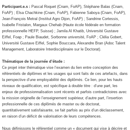
Participant.e.s :
Pascal Roquet (Cnam, FoAP), Stéphane Balas (Cnam,
FoAP) ; Elsa Chachkine (Cnam, FoAP), Fabienne Saboya (Cnam, FoAP),
Jean-François Metral (Institut Agro Dijon, FoAP) ; Sandrine Cortessis,
Isabelle Fristalon, Margaux Chehab (Haute école fédérale en formation
professionnelle HEFP, Suisse) ; Jamila Al Khatib, Université Gustave
Eiffel, Foap ; Paule Biaudet, Sorbonne université, FoAP ; Clélia Gobert,
Université Gustave Eiffel, Sophie Bouccara, Alexandre Bran (Adoc Talent
Management, Laboratoire Interdisciplinaire sur le Doctorat).
Thématique de la journée d’étude :
Ce projet inter thématique vise l’examen du lien entre conception des
référentiels de diplômes et les usages qui sont faits de ces artefacts, dans
la perspective d’une employabilité des diplômés. Ce lien, pour les hauts
niveaux de qualification, est spécifique à double titre : d’une part, les
enjeux de professionnalisation sont récents et parfois contradictoires avec
la mission originelle de l’enseignement supérieur, d’autre part, l’insertion
professionnelle de ces diplômés de master ou de doctorat,
quantitativement satisfaisante, se fait parfois au prix d’un déclassement,
en raison d’un déficit de valorisation de leurs compétences.
Nous définissons le référentiel comme un « document qui vise à décrire et