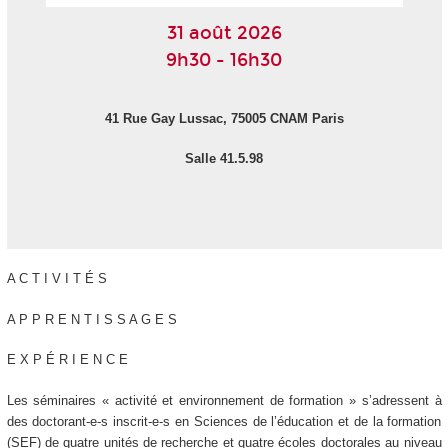
31 août 2026
9h30 - 16h30
41 Rue Gay Lussac, 75005 CNAM Paris
Salle 41.5.98
A C T I V I T É S
A P P R E N T I S S A G E S
E X P É R I E N C E
Les séminaires « activité et environnement de formation » s’adressent à
des doctorant-e-s inscrit-e-s en Sciences de l’éducation et de la formation
(SEF) de quatre unités de recherche et quatre écoles doctorales au niveau