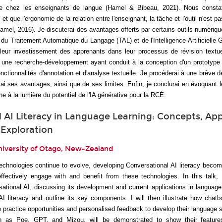
ère chez les enseignants de langue (Hamel & Bibeau, 2021). Nous consta
et que l'ergonomie de la relation entre l'enseignant, la tâche et l'outil n'est 
mel, 2016). Je discuterai des avantages offerts par certains outils numériq
u Traitement Automatique du Langage (TAL) et de l'Intelligence Artificielle 
leur investissement des apprenants dans leur processus de révision textuel
 une recherche-développement ayant conduit à la conception d'un prototype 
nctionnalités d'annotation et d'analyse textuelle. Je procéderai à une brève 
ai ses avantages, ainsi que de ses limites. Enfin, je conclurai en évoquant 
he à la lumière du potentiel de l'IA générative pour la RCÉ.
 AI Literacy in Language Learning: Concepts, App
Exploration
niversity of Otago, New-Zealand
echnologies continue to evolve, developing Conversational AI literacy becom
ffectively engage with and benefit from these technologies. In this talk, 
tional AI, discussing its development and current applications in language
AI literacy and outline its key components. I will then illustrate how chat
ve practice opportunities and personalised feedback to develop their language 
ch as Poe, GPT, and Mizou, will be demonstrated to show their features