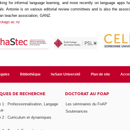
orking for informal language learning, and more recently on language apps 
als. Antonie is on various editorial review committees and is also the associ
n teacher association, GANZ.
otago.ac.nz
égales
Bibliothèque
heSam Université
Plan de site
Acces
QUES DE RECHERCHE
DOCTORAT AU FOAP
 1 : Professionnalisation, Langage
Les séminaires du FoAP
ue
Soutenances
 2 : Curriculum et dynamiques