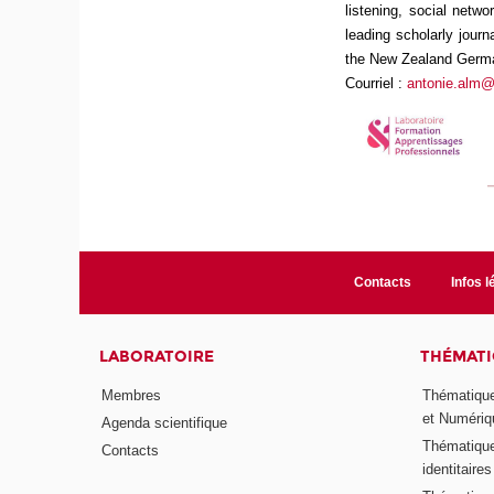
listening, social netw
leading scholarly journ
the New Zealand Germa
Courriel :
antonie.alm@
Contacts
Infos l
LABORATOIRE
THÉMATI
Membres
Thématique
et Numériq
Agenda scientifique
Thématique
Contacts
identitaires