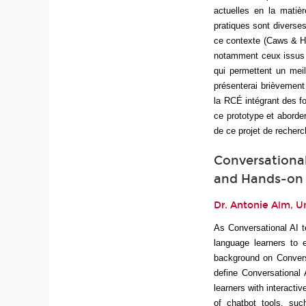
actuelles en la mati
pratiques sont diverses 
ce contexte (Caws & Ha
notamment ceux issus d
qui permettent un meil
présenterai brièvement
la RCÉ intégrant des fo
ce prototype et aborder
de ce projet de recherc
Conversational
and Hands-on 
Dr. Antonie Alm, U
As Conversational AI t
language learners to e
background on Conversa
define Conversational 
learners with interacti
of chatbot tools, su