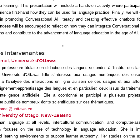
e learning. This presentation will include a hands-on activity where participa
ience first-hand how they can be used for language practice. Finally, we will 
n promoting Conversational AI literacy and creating effective chatbots for
ndees will be encouraged to reflect on how they can integrate Conversational
ms and contribute to the advancement of language education in the age of AI.
•
s intervenantes
mel, Université d'Ottawa
professeure titulaire en didactique des langues secondes à l'Institut des lan
l'Université d'Ottawa. Elle s’intéresse aux usages numériques des ens
 à l'analyse des interactions en ligne au sein de ces usages et aux affor
ignement-apprentissage des langues et en particulier, ceux issus du traite
ntelligence artificielle. Elle a coordonné et participé à plusieurs proje
que publié de nombreux écrits scientifiques sur ces thématiques.
hamel@uottawa.ca
niversity of Otago, New-Zealand
n language at all levels, intercultural communication, and computer-as
ch focuses on the use of technology in language education. She is int
d learning environments to support learner autonomy. Her studies on the u