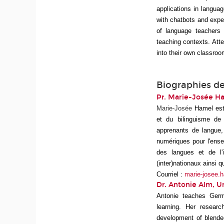
applications in languag
with chatbots and exper
of language teachers i
teaching contexts. Atte
into their own classroo
Biographies de
Pr. Marie-Josée Ha
Marie-Josée
Hamel est 
et du bilinguisme de 
apprenants de langue,
numériques pour l'ense
des langues et de l'i
(inter)nationaux ainsi 
Courriel :
marie-josee.
Dr. Antonie Alm, U
Antonie teaches Germa
learning. Her resear
development of blende