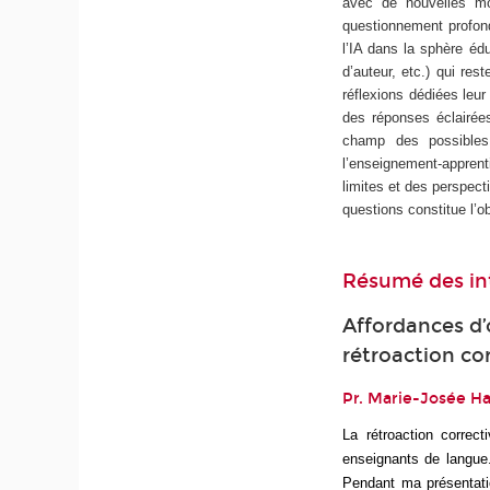
avec de nouvelles mo
questionnement profond
l’IA dans la sphère éd
d’auteur, etc.) qui res
réflexions dédiées leur
des réponses éclairées
champ des possibles,
l’enseignement-appren
limites et des perspecti
questions constitue l’o
Résumé des in
Affordances d’
rétroaction co
Pr. Marie-Josée Ha
La rétroaction correc
enseignants de langue.
Pendant ma présentatio