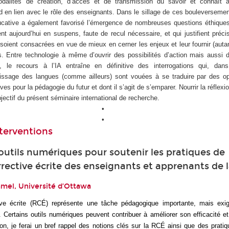
dalités de création, d’accès et de transmission du savoir et connaît a
 en lien avec le rôle des enseignants. Dans le sillage de ces bouleversemen
ucative a également favorisé l’émergence de nombreuses questions éthiques 
tent aujourd’hui en suspens, faute de recul nécessaire, et qui justifient pré
 soient consacrées en vue de mieux en cerner les enjeux et leur fournir (auta
. Entre technologie à même d’ouvrir des possibilités d’action mais aussi d
 le recours à l’IA entraîne en définitive des interrogations qui, da
tissage des langues (comme ailleurs) sont vouées à se traduire par des op
ves pour la pédagogie du futur et dont il s’agit de s’emparer. Nourrir la réflex
bjectif du présent séminaire international de recherche.
•
•
terventions
outils numériques pour soutenir les pratiques de
rrective écrite des enseignants et apprenants de
mel, Université d’Ottawa
tive écrite (RCÉ) représente une tâche pédagogique importante, mais exi
 Certains outils numériques peuvent contribuer à améliorer son efficacité et
n, je ferai un bref rappel des notions clés sur la RCÉ ainsi que des prati