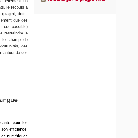
ctuellement un
ts, le recours à
(plagiat, droits
cisément que des
nt que possible)
e restreindre le
ns le champ de
portunités, des
ion autour de ces
 langue
geante pour les
 son efficience.
ques numériques