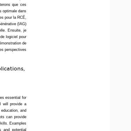
terons que ces
pas optimale dans
ues pour la RCÉ,
Générative (IAG)
le. Ensuite, je
de logiciel pour
démonstration de
les perspectives
lications,
es essential for
I will provide a
 education, and
bots can provide
skills. Examples
 and potential