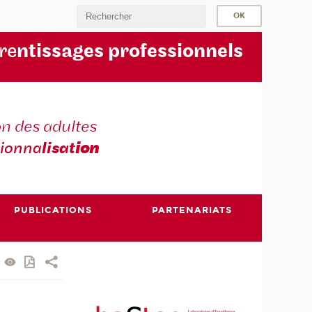
re
ntissages professionnels
n des adultes
sionna
lisat
ion
PUBLICATIONS
PARTENARIATS