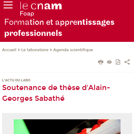
Forma
tion et appre
ntissages
professionnels
Le laboratoire
Agenda scientifique
Accueil
L'ACTU DU LABO
Soutenance de thèse d'Alain-
Georges Sabathé