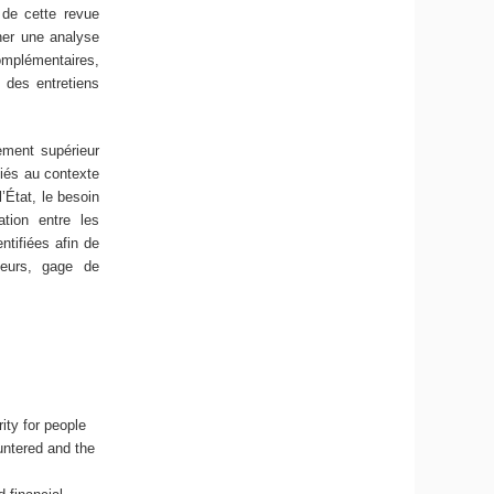
 de cette revue
ner une analyse
omplémentaires,
) des entretiens
ement supérieur
liés au contexte
’État, le besoin
ation entre les
ntifiées afin de
ieurs, gage de
ity for people
untered and the