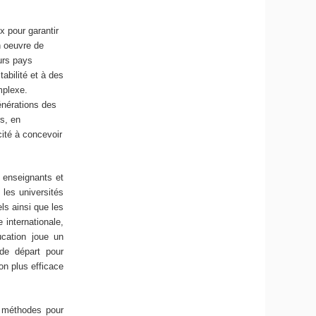
 pour garantir
n oeuvre de
urs pays
tabilité et à des
mplexe.
énérations des
s, en
cité à concevoir
– enseignants et
 les universités
ls ainsi que les
 internationale,
ucation joue un
 de départ pour
on plus efficace
es méthodes pour