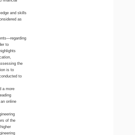
d financial
ledge and skills
considered as
dents—regarding
der to
highlights
cation,
 assessing the
ion is to
 conducted to
d a more
leading
 an online
gineering
ors of the
 higher
gineering