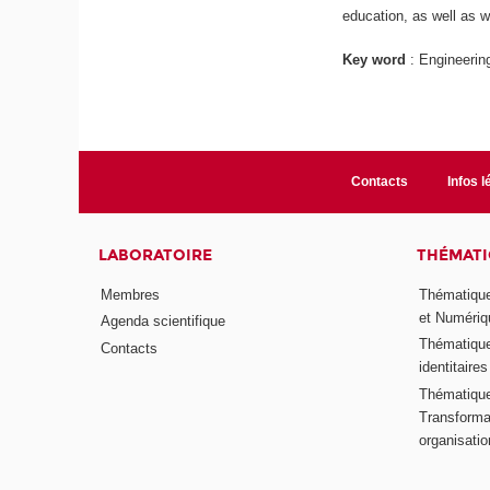
education, as well as w
Key word
: Engineerin
Contacts
Infos l
LABORATOIRE
THÉMATI
Membres
Thématique
et Numériq
Agenda scientifique
Thématique
Contacts
identitaires
Thématique 
Transformat
organisati