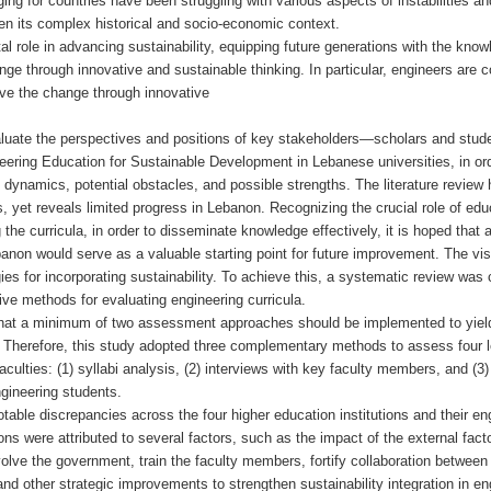
ing for countries have been struggling with various aspects of instabilities an
ven its complex historical and socio-economic context.
al role in advancing sustainability, equipping future generations with the know
nge through innovative and sustainable thinking. In particular, engineers are 
ieve the change through innovative
aluate the perspectives and positions of key stakeholders—scholars and stu
neering Education for Sustainable Development in Lebanese universities, in or
dynamics, potential obstacles, and possible strengths. The literature review 
ts, yet reveals limited progress in Lebanon. Recognizing the crucial role of edu
g the curricula, in order to disseminate knowledge effectively, it is hoped that
anon would serve as a valuable starting point for future improvement. The vis
ies for incorporating sustainability. To achieve this, a systematic review was
tive methods for evaluating engineering curricula.
 that a minimum of two assessment approaches should be implemented to yiel
 Therefore, this study adopted three complementary methods to assess four 
culties: (1) syllabi analysis, (2) interviews with key faculty members, and (3)
ngineering students.
otable discrepancies across the four higher education institutions and their en
ons were attributed to several factors, such as the impact of the external fact
volve the government, train the faculty members, fortify collaboration between
 and other strategic improvements to strengthen sustainability integration in en