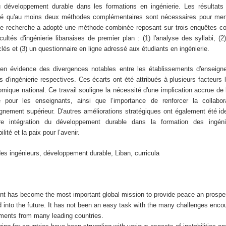
du développement durable dans les formations en ingénierie. Les résultats
lé qu'au moins deux méthodes complémentaires sont nécessaires pour me
tte recherche a adopté une méthode combinée reposant sur trois enquêtes c
ultés d'ingénierie libanaises de premier plan : (1) l'analyse des syllabi, (2
és et (3) un questionnaire en ligne adressé aux étudiants en ingénierie.
 en évidence des divergences notables entre les établissements d'enseign
és d'ingénierie respectives. Ces écarts ont été attribués à plusieurs facteurs 
omique national. Ce travail souligne la nécessité d'une implication accrue de l
 pour les enseignants, ainsi que l’importance de renforcer la collabor
gnement supérieur. D'autres améliorations stratégiques ont également été ide
ure intégration du développement durable dans la formation des ingén
ité et la paix pour l’avenir.
des ingénieurs, développement durable, Liban, curricula
t has become the most important global mission to provide peace an prosper
d into the future. It has not been an easy task with the many challenges enco
ments from many leading countries.