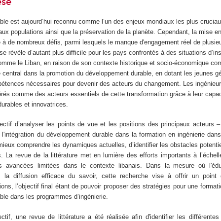
èse
le est aujourd’hui reconnu comme l’un des enjeux mondiaux les plus cruciaux
é aux populations ainsi que la préservation de la planète. Cependant, la mise e
e à de nombreux défis, parmi lesquels le manque d'engagement réel de plusie
e révèle d’autant plus difficile pour les pays confrontés à des situations d’ins
mme le Liban, en raison de son contexte historique et socio-économique co
le central dans la promotion du développement durable, en dotant les jeunes g
étences nécessaires pour devenir des acteurs du changement. Les ingénieur
dérés comme des acteurs essentiels de cette transformation grâce à leur capa
durables et innovatrices.
ectif d’analyser les points de vue et les positions des principaux acteurs 
 l'intégration du développement durable dans la formation en ingénierie dans
e mieux comprendre les dynamiques actuelles, d’identifier les obstacles potentie
. La revue de la littérature met en lumière des efforts importants à l’échelle
s avancées limitées dans le contexte libanais. Dans la mesure où l'éd
 la diffusion efficace du savoir, cette recherche vise à offrir un point
ions, l’objectif final étant de pouvoir proposer des stratégies pour une formati
le dans les programmes d’ingénierie.
ctif, une revue de littérature a été réalisée afin d'identifier les différent