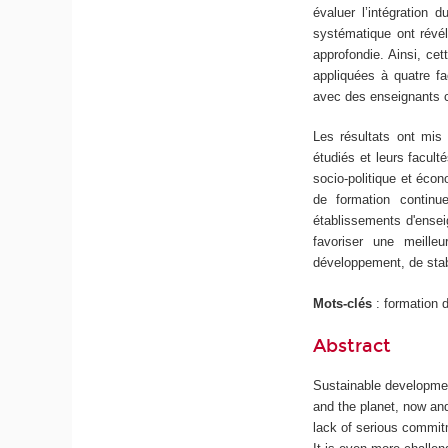
évaluer l’intégration 
systématique ont révé
approfondie. Ainsi, ce
appliquées à quatre fac
avec des enseignants cl
Les résultats ont mis
étudiés et leurs facult
socio-politique et écon
de formation continue
établissements d'ensei
favoriser une meille
développement, de stabil
Mots-clés
: formation 
Abstract
Sustainable developmen
and the planet, now an
lack of serious commit