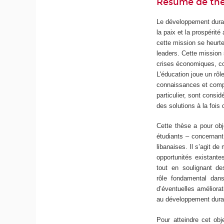
Résumé de th
Le développement durab
la paix et la prospérit
cette mission se heurt
leaders. Cette mission s
crises économiques, co
L'éducation joue un rô
connaissances et comp
particulier, sont consi
des solutions à la fois 
Cette thèse a pour obj
étudiants – concernant
libanaises. Il s’agit d
opportunités existantes
tout en soulignant de
rôle fondamental dans
d’éventuelles améliorat
au développement durab
Pour atteindre cet obje