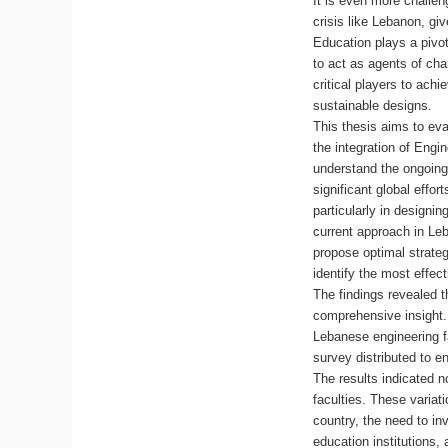
It is even more challeng
crisis like Lebanon, gi
Education plays a pivot
to act as agents of cha
critical players to ach
sustainable designs.
This thesis aims to ev
the integration of Engi
understand the ongoing 
significant global effor
particularly in designin
current approach in Leb
propose optimal strateg
identify the most effec
The findings revealed
comprehensive insight.
Lebanese engineering fa
survey distributed to e
The results indicated n
faculties. These variati
country, the need to in
education institutions,