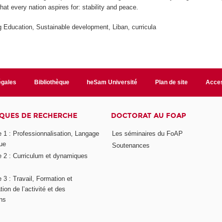
hat every nation aspires for: stability and peace.
g Education, Sustainable development, Liban, curricula
égales
Bibliothèque
heSam Université
Plan de site
Acces
QUES DE RECHERCHE
DOCTORAT AU FOAP
 1 : Professionnalisation, Langage
Les séminaires du FoAP
ue
Soutenances
 2 : Curriculum et dynamiques
3 : Travail, Formation et
ion de l’activité et des
ons