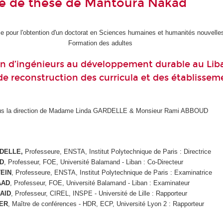
e de thèse de Mantoura Nakad
 pour l'obtention d'un doctorat en Sciences humaines et humanités nouvelles 
Formation des adultes
n d’ingénieurs au développement durable au Lib
de reconstruction des curricula et des établissem
us la direction de Madame Linda GARDELLE & Monsieur Rami ABBOUD
RDELLE,
Professeure, ENSTA, Institut Polytechnique de Paris
:
Directrice
D
, Professeur, FOE, Université Balamand - Liban : Co-Directeur
TEIN
, Professeure, ENSTA, Institut Polytechnique de Paris : Examinatrice
AAD
, Professeur, FOE, Université Balamand - Liban : Examinateur
ZAID
, Professeur, CIREL, INSPE - Université de Lille : Rapporteur
KER
, Maître de conférences - HDR, ECP, Université Lyon 2 : Rapporteur