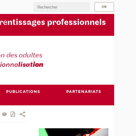
re
ntissages professionnels
n des adultes
sionna
lisat
ion
PUBLICATIONS
PARTENARIATS