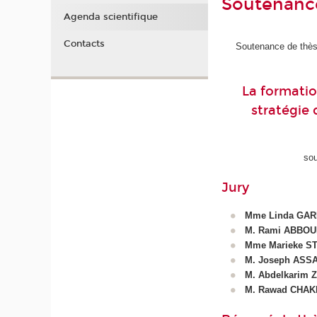
Soutenanc
Agenda scientifique
Contacts
Soutenance de thèse
La formatio
stratégie 
so
Jury
Mme Linda GA
M. Rami ABBOU
Mme Marieke S
M. Joseph ASS
M. Abdelkarim 
M. Rawad CHA