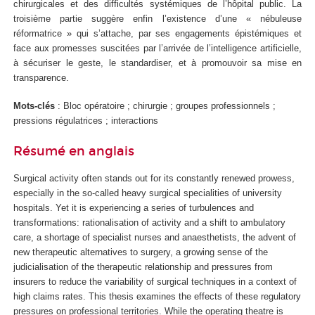
chirurgicales et des difficultés systémiques de l’hôpital public. La
troisième partie suggère enfin l’existence d’une « nébuleuse
réformatrice » qui s’attache, par ses engagements épistémiques et
face aux promesses suscitées par l’arrivée de l’intelligence artificielle,
à sécuriser le geste, le standardiser, et à promouvoir sa mise en
transparence.
Mots-clés
: Bloc opératoire ; chirurgie ; groupes professionnels ;
pressions régulatrices ; interactions
Résumé en anglais
Surgical activity often stands out for its constantly renewed prowess,
especially in the so-called heavy surgical specialities of university
hospitals. Yet it is experiencing a series of turbulences and
transformations: rationalisation of activity and a shift to ambulatory
care, a shortage of specialist nurses and anaesthetists, the advent of
new therapeutic alternatives to surgery, a growing sense of the
judicialisation of the therapeutic relationship and pressures from
insurers to reduce the variability of surgical techniques in a context of
high claims rates. This thesis examines the effects of these regulatory
pressures on professional territories. While the operating theatre is