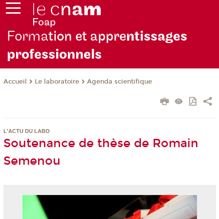
Forma
tion et appre
ntissages
professionnels
Le laboratoire
Agenda scientifique
Accueil
L'ACTU DU LABO
Soutenance de thèse de Romain
Semenou