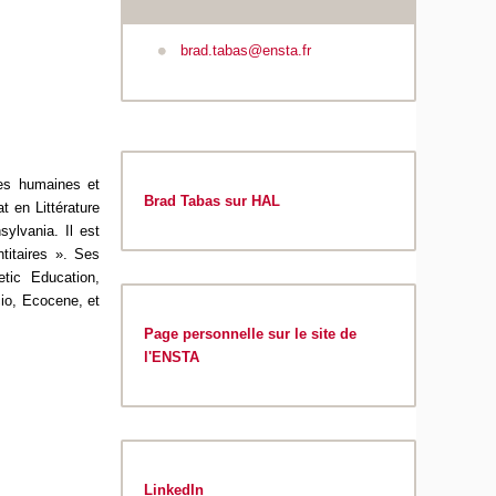
brad.tabas@ensta.fr
es humaines et
Brad Tabas sur HAL
t en Littérature
ylvania. Il est
titaires ». Ses
etic Education
,
io
,
Ecocene
, et
Page personnelle sur le site de
l'ENSTA
LinkedIn