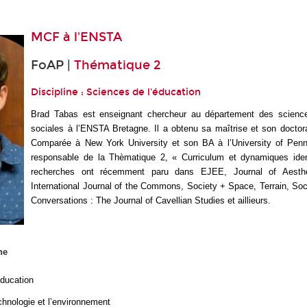
MCF à l'
ENSTA
FoAP |
Thématique 2
Discipline : Sciences de l'éducation
Brad Tabas est enseignant chercheur au département des scienc
sociales à l’ENSTA Bretagne. Il a obtenu sa maîtrise et son doctora
Comparée à New York University et son BA à l’University of Penns
responsable de la Thèmatique 2, « Curriculum et dynamiques iden
recherches ont récemment paru dans
EJEE
,
Journal of Aesth
International Journal of the Commons
,
Society + Space
,
Terrain
,
Soc
Conversations : The Journal of Cavellian Studies
et aillieurs.
he
éducation
chnologie et l’environnement