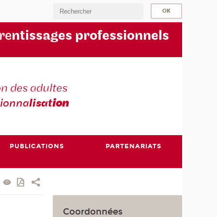
re
ntissages professionnels
n des adultes
sionna
lisat
ion
PUBLICATIONS
PARTENARIATS
Coordonnées