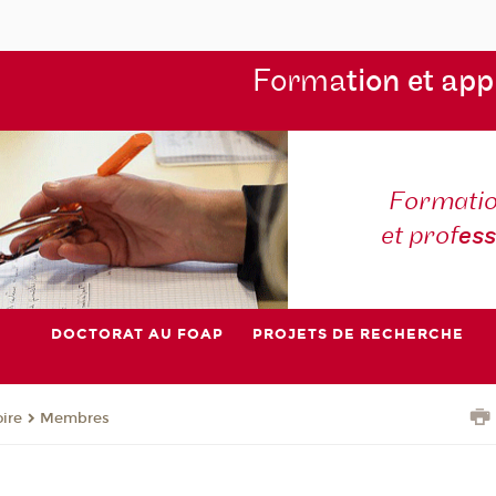
Forma
tion et app
Formatio
et prof
es
DOCTORAT AU FOAP
PROJETS DE RECHERCHE
oire
Membres