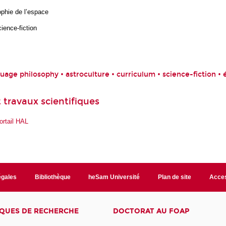
ophie de l’espace
cience-fiction
uage philosophy • astroculture • curriculum • science-fiction • 
 travaux scientifiques
ortail HAL
égales
Bibliothèque
heSam Université
Plan de site
Acces
QUES DE RECHERCHE
DOCTORAT AU FOAP