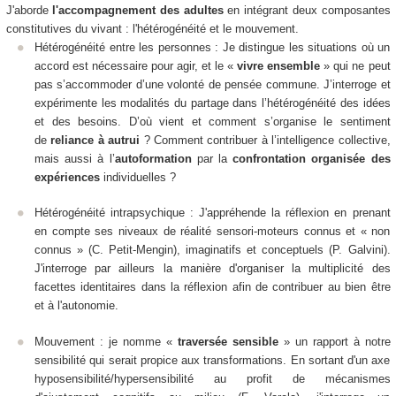
J'aborde
l'accompagnement des adultes
en intégrant deux composantes
constitutives du vivant : l'hétérogénéité et le mouvement.
Hétérogénéité entre les personnes : Je distingue les situations où un
accord est nécessaire pour agir, et le «
vivre ensemble
» qui ne peut
pas s’accommoder d’une volonté de pensée commune. J’interroge et
expérimente les modalités du partage dans l’hétérogénéité des idées
et des besoins. D’où vient et comment s’organise le sentiment
de
reliance
à autrui
? Comment contribuer à l’intelligence collective,
mais aussi à l’
autoformation
par la
confrontation organisée des
expériences
individuelles ?
Hétérogénéité intrapsychique : J'appréhende la réflexion en prenant
en compte ses niveaux de réalité sensori-moteurs connus et « non
connus » (C. Petit-Mengin), imaginatifs et conceptuels (P. Galvini).
J'interroge par ailleurs la manière d'organiser la multiplicité des
facettes identitaires dans la réflexion afin de contribuer au bien être
et à l'autonomie.
Mouvement : je nomme «
traversée sensible
» un rapport à notre
sensibilité qui serait propice aux transformations. En sortant d'un axe
hyposensibilité/hypersensibilité au profit de mécanismes