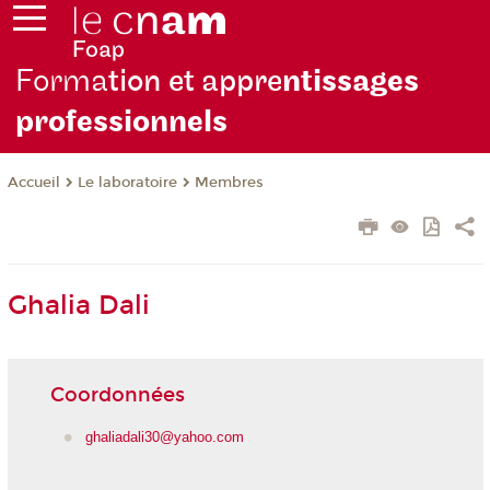
Forma
tion et appre
ntissages
professionnels
Le laboratoire
Membres
Accueil
Ghalia Dali
Coordonnées
ghaliadali30@yahoo.com