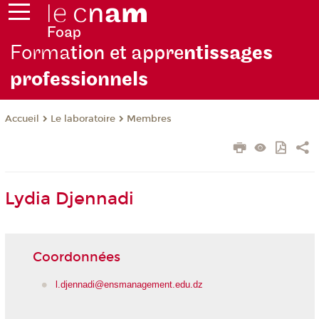
Forma
tion et appre
ntissages
professionnels
Le laboratoire
Membres
Accueil
Lydia Djennadi
Coordonnées
l.djennadi@ensmanagement.edu.dz