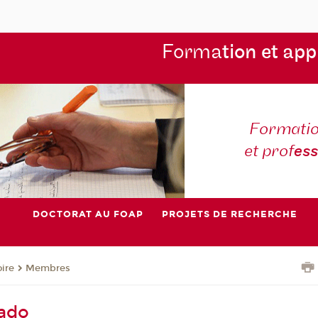
Forma
tion et app
Formatio
et prof
es
DOCTORAT AU FOAP
PROJETS DE RECHERCHE
oire
Membres
gado