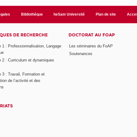
égales
Bibliothèque
heSam Université
Plan de site
Acces
QUES DE RECHERCHE
DOCTORAT AU FOAP
 1 : Professionnalisation, Langage
Les séminaires du FoAP
ue
Soutenances
 2 : Curriculum et dynamiques
3 : Travail, Formation et
ion de l’activité et des
ons
RIATS