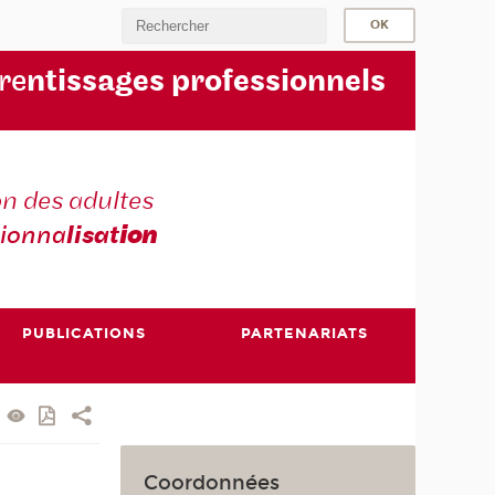
re
ntissages professionnels
n des adultes
sionna
lisat
ion
PUBLICATIONS
PARTENARIATS
Coordonnées