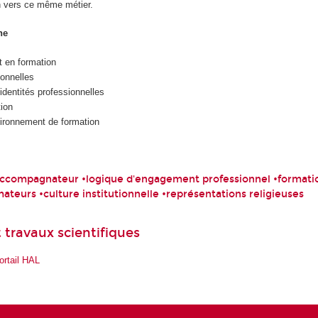
n vers ce même métier.
he
 en formation
onnelles
identités professionnelles
ion
vironnement de formation
accompagnateur •logique d'engagement professionnel •formati
mateurs •culture institutionnelle •représentations religieuses
 travaux scientifiques
ortail HAL