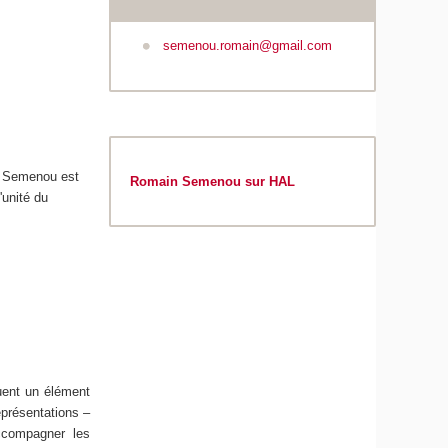
semenou.romain@gmail.com
in Semenou est
Romain Semenou sur HAL
'unité du
uent un élément
représentations –
accompagner les