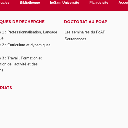
égales
Bibliothèque
heSam Université
Plan de site
Acces
QUES DE RECHERCHE
DOCTORAT AU FOAP
 1 : Professionnalisation, Langage
Les séminaires du FoAP
ue
Soutenances
 2 : Curriculum et dynamiques
3 : Travail, Formation et
ion de l’activité et des
ons
RIATS