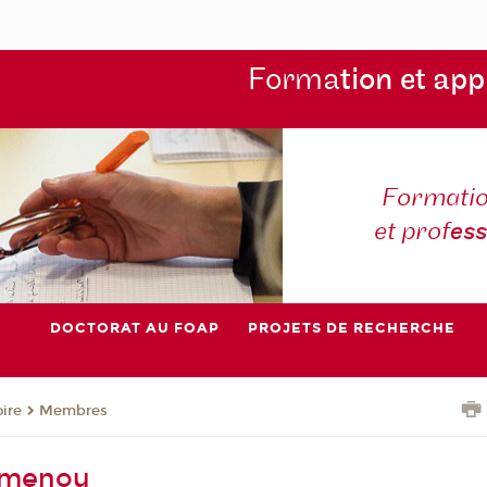
Forma
tion et app
Formatio
et prof
es
DOCTORAT AU FOAP
PROJETS DE RECHERCHE
oire
Membres
emenou