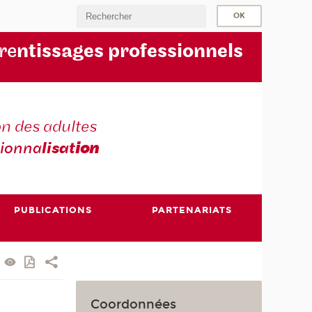
re
ntissages professionnels
n des adultes
sionna
lisat
ion
PUBLICATIONS
PARTENARIATS
Coordonnées