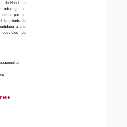
ion de Handicap
 d’interroger les
induites par les
H. Elle tente de
contribuer à une
s possibles de
essionnelles
ent
onnelle