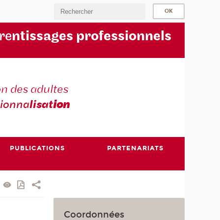
re
ntissages professionnels
n des adultes
sionna
lisat
ion
PUBLICATIONS
PARTENARIATS
Coordonnées