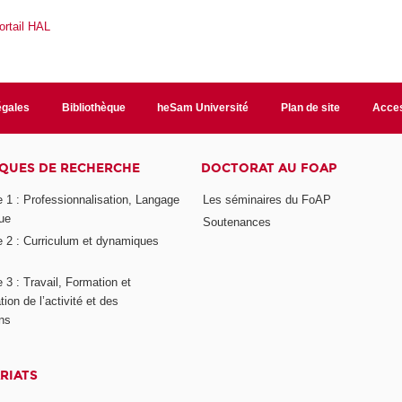
ortail HAL
égales
Bibliothèque
heSam Université
Plan de site
Acces
QUES DE RECHERCHE
DOCTORAT AU FOAP
 1 : Professionnalisation, Langage
Les séminaires du FoAP
ue
Soutenances
 2 : Curriculum et dynamiques
3 : Travail, Formation et
ion de l’activité et des
ons
RIATS