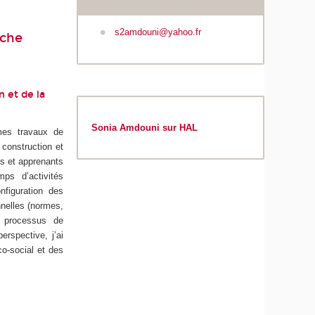
s2amdouni@yahoo.fr
rche
n et de la
Sonia Amdouni sur HAL
mes travaux de
 construction et
ls et apprenants
ps d’activités
nfiguration des
nnelles (normes,
s processus de
erspective, j’ai
o-social et des