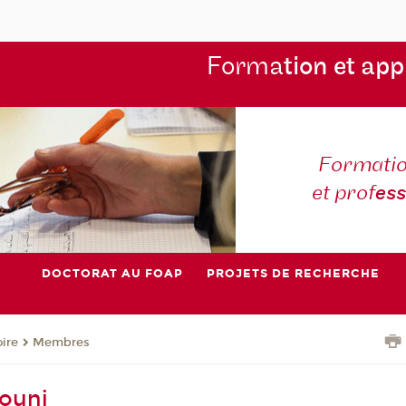
Forma
tion et app
Formatio
et prof
es
DOCTORAT AU FOAP
PROJETS DE RECHERCHE
oire
Membres
ouni