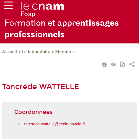
Forma
tion et appre
ntissages
professionnels
Le laboratoire
Membres
Accueil
Tancrède WATTELLE
Coordonnées
tancrede.wattelle@ecole-navale.fr