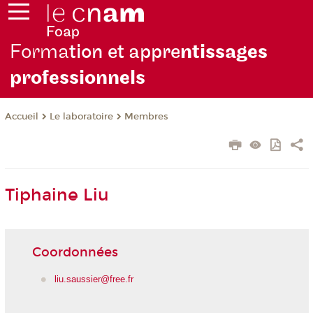
Forma
tion et appre
ntissages
professionnels
Le laboratoire
Membres
Accueil
Tiphaine Liu
Coordonnées
liu.saussier@free.fr