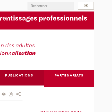
re
ntissages professionnels
n des adultes
sionna
lisat
ion
PUBLICATIONS
PARTENARIATS