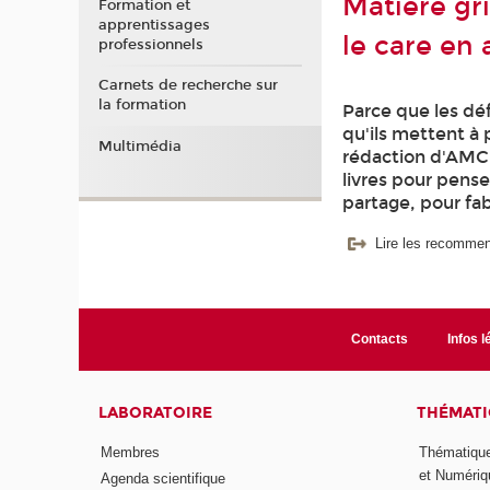
Matière gri
Formation et
apprentissages
le care en 
professionnels
Carnets de recherche sur
la formation
Parce que les d
qu'ils mettent à 
Multimédia
rédaction d'AMC i
livres pour pense
partage, pour fa
Lire les recommen
Contacts
Infos l
LABORATOIRE
THÉMATI
Membres
Thématique
et Numériq
Agenda scientifique