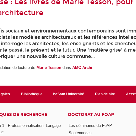
se : Les livres de Marie Tesson, pour
architecture
éfis sociaux et environnementaux contemporains sont im
plats les modèles architecturaux et les références intellec
nterroge les architectes, les enseignants et les chercheu
r le passé, le présent et le futur. Une "matière grise" à m
briquer une nouvelle culture commune...
dation de lecture de
Marie Tesson
dans
AMC Archi
.
égales
Bibliothèque
heSam Université
Plan de site
Acces
QUES DE RECHERCHE
DOCTORAT AU FOAP
 1 : Professionnalisation, Langage
Les séminaires du FoAP
ue
Soutenances