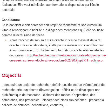
réalisation. Elle vaut admission aux formations dispensées par l'école
doctorale.
Candidature
Le.la candidat.e doit adresser son projet de recherche et son curriculum
vitae à l'enseignant.e habilité.e à diriger des recherches qu'il.elle souhaite
comme directeur·rice de thèse.
Après l'accord de son.sa futur.e directeur·rice de thèse et de la.du
directeur·rice de laboratoire, il.elle pourra réaliser son inscription sur
Adum (www.adum.fr). Toutes les informations sur le site des études
doctorales :
http://recherche.cnam.fr/etudes-doctorales-hdr/s-inscrire-
ou-se-reinscrire-en-doctorat-avec-adum-682790.kjsp?RH=rech_eco
Objectifs
- construire un projet de recherche : définir, positionner un thème/projet de
recherche et/ou un champ d'investigation - définir et de développer une
problématique de recherche - élaborer des modes d'approches, des
démarches, des protocoles - élaborer des plans d'expérience - préparer la
collecte de données/ échantillons, enquêtes, ...