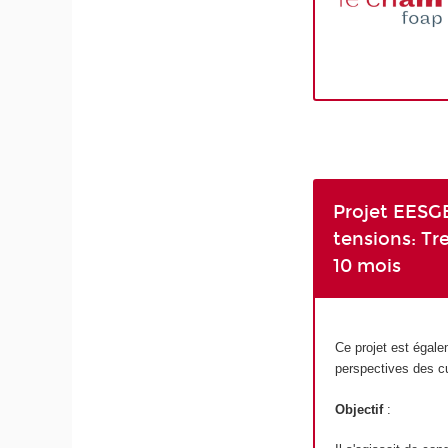
Projet EESGE
tensions: Tr
10 mois
Ce projet est égale
perspectives des cu
Objectif
: