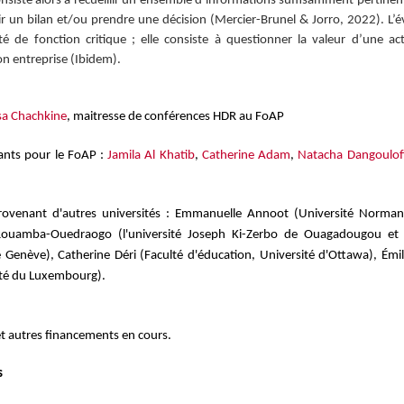
onsiste alors à recueillir un ensemble d’informations suffisamment pertinente
lir un bilan et/ou prendre une décision (Mercier-Brunel & Jorro, 2022). L
é de fonction critique ; elle consiste à questionner la valeur d’une ac
on entreprise (Ibidem).
sa Chachkine
, maitresse de conférences HDR au FoAP
pants pour le FoAP :
Jamila Al Khatib
,
Catherine Adam
,
Natacha Dangoulof
provenant d'autres universités : Emmanuelle Annoot (Université Norman
Rouamba-Ouedraogo (l'université Joseph Ki-Zerbo de Ouagadougou et de
Genève), Catherine Déri (Faculté d'éducation, Université d'Ottawa), É
ité du Luxembourg).
t autres financements en cours.
s