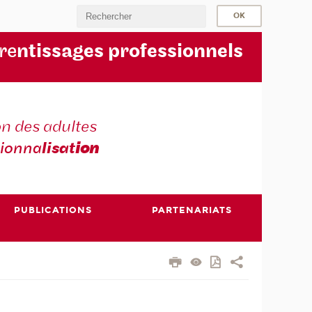
re
ntissages professionnels
n des adultes
sionna
lisat
ion
PUBLICATIONS
PARTENARIATS