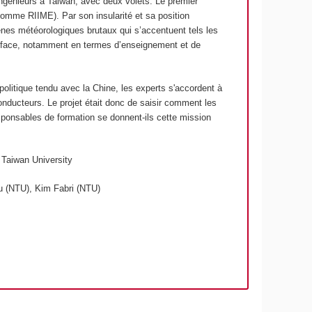
 ingénieurs à Taiwan, avec deux volets. Le premier
comme RIIME). Par son insularité et sa position
nes météorologiques brutaux qui s’accentuent tels les
re face, notamment en termes d’enseignement et de
olitique tendu avec la Chine, les experts s'accordent à
onducteurs. Le projet était donc de saisir comment les
sponsables de formation se donnent-ils cette mission
 Taiwan University
 (NTU), Kim Fabri (NTU)