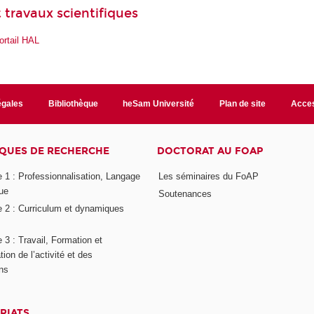
 travaux scientifiques
ortail HAL
égales
Bibliothèque
heSam Université
Plan de site
Acces
QUES DE RECHERCHE
DOCTORAT AU FOAP
 1 : Professionnalisation, Langage
Les séminaires du FoAP
ue
Soutenances
 2 : Curriculum et dynamiques
3 : Travail, Formation et
ion de l’activité et des
ons
RIATS