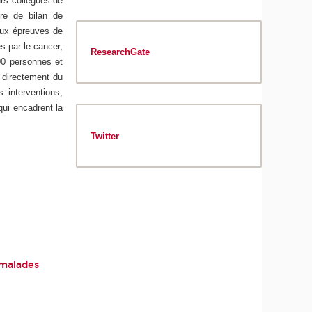
urs collègues de
tre de bilan de
aux épreuves de
 par le cancer,
ResearchGate
00 personnes et
t directement du
 interventions,
qui encadrent la
Twitter
e malades