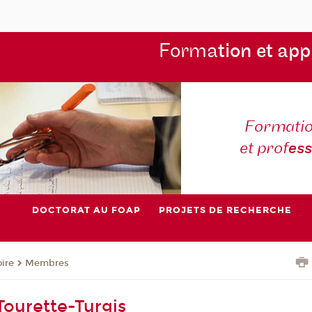
Forma
tion et app
Formatio
et prof
es
DOCTORAT AU FOAP
PROJETS DE RECHERCHE
oire
Membres
Tourette-Turgis