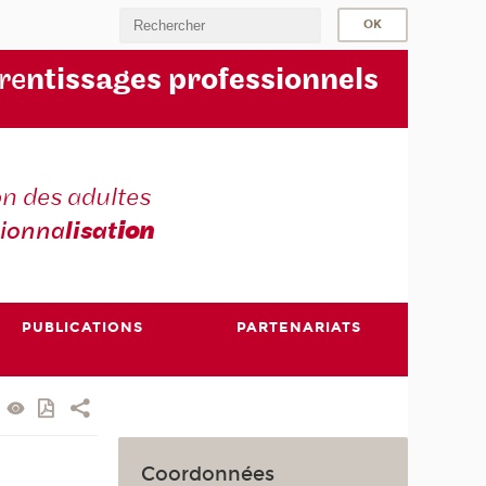
re
ntissages professionnels
n des adultes
sionna
lisat
ion
PUBLICATIONS
PARTENARIATS
Coordonnées