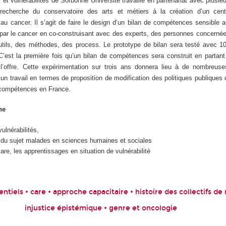
t vulnérabilités de Sorbonne Université travaille en partenariat avec plusie
 recherche du conservatoire des arts et métiers à la création d’un cen
u cancer. Il s’agit de faire le design d’un bilan de compétences sensible 
r le cancer en co-construisant avec des experts, des personnes concernées
tils, des méthodes, des process. Le prototype de bilan sera testé avec 1
C’est la première fois qu’un bilan de compétences sera construit en partan
 l’offre. Cette expérimentation sur trois ans donnera lieu à de nombreuses
 un travail en termes de proposition de modification des politiques publiques 
 compétences en France.
che
ulnérabilités,
 du sujet malades en sciences humaines et sociales
are, les apprentissages en situation de vulnérabilité
entiels • care • approche capacitaire • histoire des collectifs d
injustice épistémique • genre et oncologie