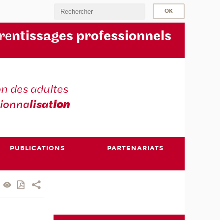
re
ntissages professionnels
n des adultes
sionna
lisat
ion
PUBLICATIONS
PARTENARIATS