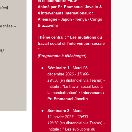
et le laboratoire FoAP
Animé par Pr. Emmanuel Jovelin &
alas)
4 Intervenants internationaux :
Allemagne - Japon - Kenya - Congo
Brazzaville -
 de thèse »
Thème central : " Les mutations du
travail social et l'intervention sociale
"
e)
(Programme à télécharger)
Séminaire 1
: Mardi 08
décembre 202
6 - 17H00-
19H30
(en distanciel via Teams) -
Intitulé :
"Le travail social face à
la mondialisation" •
Intervenant :
Pr. Emmanuel Jovelin
Séminaire 2
: Mardi
12 janvier 202
7 - 17H00-
19H30
(en distanciel via Teams) -
Intitulé : " Les évolutions du