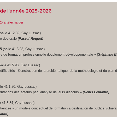
de l'année 2025-2026
26 à télécharger
salle 41.2.39, Gay Lussac)
ée doctorale
(Pascal Roquet)
25
(salle 41.5.98, Gay Lussac)
rie de formation professionnelle doublement développementale »
(Stéphane B
Salle 41.5.98, Gay Lussac)
s difficultés - Construction de la problématique, de la méthodologie et du plan
lle 41.1.20, Gay Lussac)
ntations des acteurs par l’analyse de leurs discours »
(Denis Lemaître)
le 41.5.84, Gay Lussac)
tient.es - un modèle conceptuel de formation à destination de publics vulnéra
Paulo)