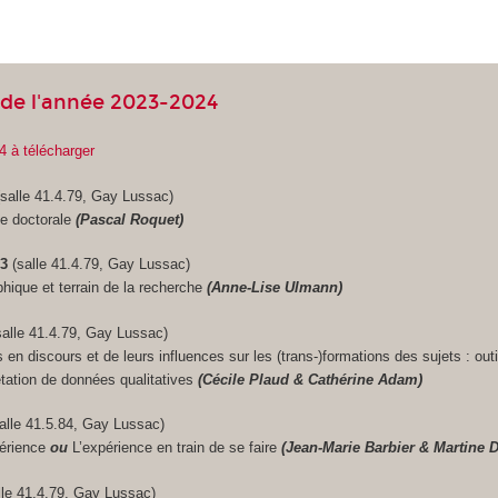
de l'année 2023-2024
4 à télécharger
salle 41.4.79, Gay Lussac)
ée doctorale
(Pascal Roquet)
23
(salle 41.4.79, Gay Lussac)
hique et terrain de la recherche
(Anne-Lise Ulmann)
salle 41.4.79, Gay Lussac)
en discours et de leurs influences sur les (trans-)formations des sujets : outi
étation de données qualitatives
(Cécile Plaud & Cathérine Adam)
salle 41.5.84, Gay Lussac)
périence
ou
L’expérience en train de se faire
(Jean-Marie Barbier & Martine D
lle 41.4.79, Gay Lussac)