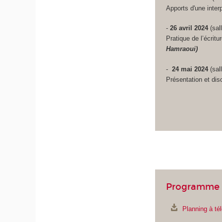
Apports d'une inter
-
26 avril 2024
(sal
Pratique de l’écritu
Hamraoui)
-
24 mai 2024
(sal
Présentation et dis
Programme 
Planning à té