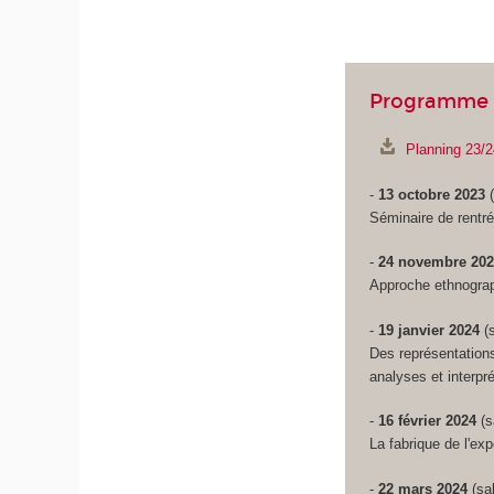
Programme 
Planning 23/2
-
13 octobre 2023
(
Séminaire de rentr
-
24 novembre 20
Approche ethnograp
-
19 janvier 2024
(
Des représentations 
analyses et interpr
-
16 février 2024
(
La fabrique de l'ex
-
22 mars 2024
(sa