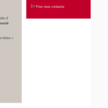
Pour nous contacter
tils d’
annulé
de thèse
»