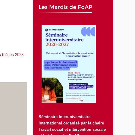
Les Mardis de FoAP
es thèses 2025-
Séminaire Interuniversitaire
International organisé par la chaire
Travail social et intervention sociale