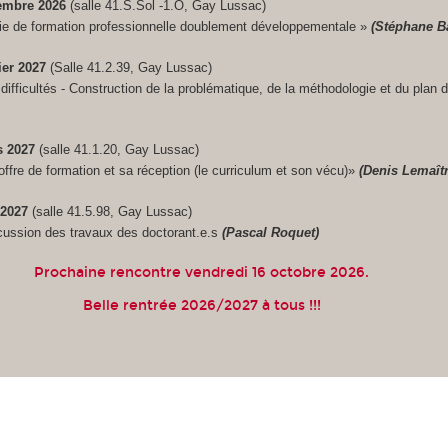
embre 2026
(salle 41.S.Sol -1.O, Gay Lussac)
rie de formation professionnelle doublement développementale »
(Stéphane B
ier 2027
(Salle 41.2.39, Gay Lussac)
s difficultés - Construction de la problématique, de la méthodologie et du plan
s 2027
(salle 41.1.20, Gay Lussac)
'offre de formation et sa réception (le curriculum et son vécu)
»
(Denis Lemaîtr
 2027
(salle 41.5.98, Gay Lussac)
cussion des travaux des doctorant.e.s
(Pascal Roquet)
Prochaine rencontre vendredi 16 octobre 2026.
Belle rentrée 2026/2027 à tous !!!