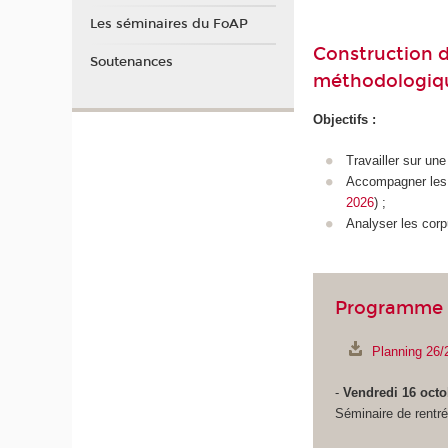
Les séminaires du FoAP
Construction d
Soutenances
méthodologiqu
Objectifs :
Travailler sur un
Accompagner les 
2026
) ;
Analyser les corp
Programme 
Planning 26/
-
Vendredi 16 octo
Séminaire de rentr