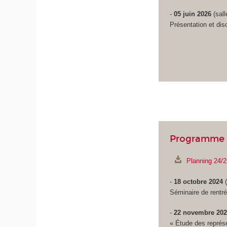
-
05 juin 2026
(sall
Présentation et dis
Programme 
Planning 24/2
-
18 octobre 2024
(
Séminaire de rentr
-
22 novembre 20
« Étude des représe