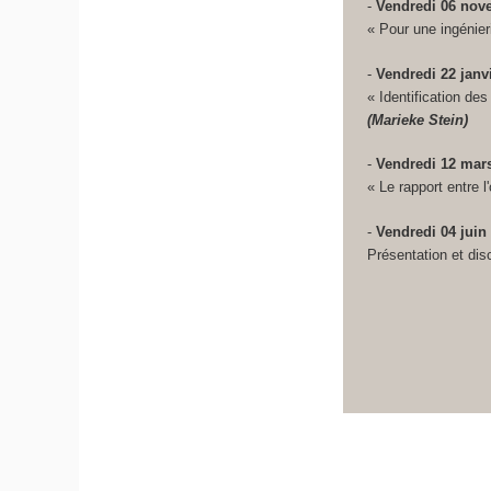
-
Vendredi 06 nov
« Pour une ingénie
-
Vendredi 22 janv
« Identification de
(Marieke Stein)
-
Vendredi 12 mar
«
Le rapport entre l
-
Vendredi 04 juin
Présentation et dis