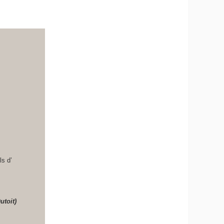
ls d’
utoit)