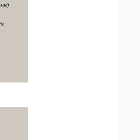
laud)
ric