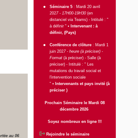
Séminaire 5
: Mardi 20 avril
202
7 - 17H00-19H30
(en
distanciel via Teams) - Intitulé : "
à définir " •
Intervenant : à
définir, (Pays)
Conférence de clôture
: Mardi 1
juin 202
7 - heure (à préciser) -
Format
(à préciser) - Salle (à
préciser) - Intitulé : " Les
mutations du travail social et
l'intervention sociale
" •
Intervenants et pays invité (à
préciser )
Prochain Séminaire le Mardi 08
décembre 2026
Soyez nombreux en ligne !!!
Rejoindre le séminaire
ortée au 06