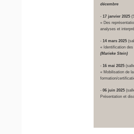
décembre
-
17 janvier 2025
(
« Des représentation
analyses et interpr
-
14 mars 2025
(sa
« Identification de
(Marieke Stein)
-
16 mai 2025
(sal
« Mobilisation de l
formation/certifica
-
06 juin 2025
(sall
Présentation et dis