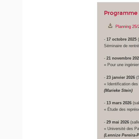
Programme 
Planning 25/
-
17 octobre 2025
(
Séminaire de rentr
-
21 novembre 20
« Pour une ingénie
-
23 janvier 2026
(
« Identification de
(Marieke Stein)
-
13 mars 2026
(sa
« Étude des représe
-
29 mai 2026
(sal
« Université des Pa
(Lennize Pereira-