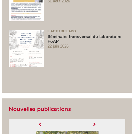
31 août 2026
L'ACTU DU LABO
Séminaire transversal du laboratoire
FoAP
22 juin 2026
Nouvelles publications