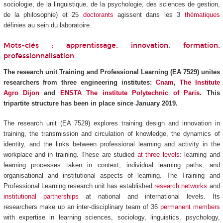
sociologie, de la linguistique, de la psychologie, des sciences de gestion,
de la philosophie) et 25
doctorants
agissent dans les 3
thématiques
définies au sein du laboratoire.
Mots-clés : apprentissage, innovation, formation,
professionnalisation
The research unit Training and Professional Learning (EA 7529) unites
researchers from three engineering institutes:
Cnam
,
The Institute
Agro Dijon
and
ENSTA The institute Polytechnic of Paris
. This
tripartite structure has been in place since January 2019.
The research unit (EA 7529) explores training design and innovation in
training, the transmission and circulation of knowledge, the dynamics of
identity, and the links between professional learning and activity in the
workplace and in training. These are studied
at three levels
: learning and
learning processes taken in context, individual learning paths, and
organisational and institutional aspects of learning. The Training and
Professional Learning research unit has established
research networks
and
institutional partnerships
at national and international levels. Its
researchers make up an inter-disciplinary team of 36
permanent members
with expertise in learning sciences, sociology, linguistics, psychology,