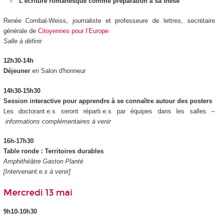
L’écriture romanesque comme préparation à sa thèse
Renée Combal-Weiss, journaliste et professeure de lettres, secrétaire
générale de
Citoyennes pour l’Europe
Salle à définir
12h30-14h
Déjeuner
en Salon d'honneur
14h30-15h30
Session interactive pour apprendre à se connaître autour des posters
Les doctorant.e.s seront réparti.e.s par équipes dans les salles –
informations complémentaires à venir
16h-17h30
Table ronde : Territoires durables
Amphithéâtre Gaston Planté
[Intervenant.e.s à venir]
Mercredi 13 mai
9h10-10h30