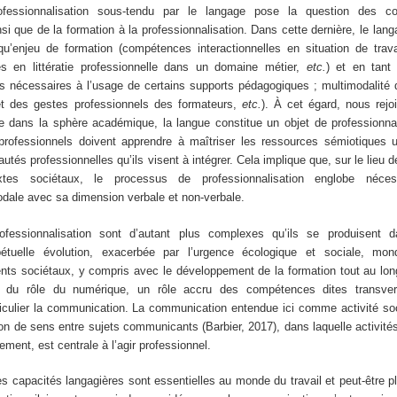
essionnalisation sous-tendu par le langage pose la question des co
nsi que de la formation à la professionnalisation. Dans cette dernière, le lang
qu’enjeu de formation (compétences interactionnelles en situation de trava
 en littératie professionnelle dans un domaine métier,
etc.
) et en tan
 nécessaires à l’usage de certains supports pédagogiques ; multimodalité d
et des gestes professionnels des formateurs,
etc.
). À cet égard, nous rejoi
e dans la sphère académique, la langue constitue un objet de professionnal
rofessionnels doivent apprendre à maîtriser les ressources sémiotiques ut
s professionnelles qu’ils visent à intégrer. Cela implique que, sur le lieu 
xtes sociétaux, le processus de professionnalisation englobe néce
dale avec sa dimension verbale et non-verbale.
fessionnalisation sont d’autant plus complexes qu’ils se produisent
étuelle évolution, exacerbée par l’urgence écologique et sociale, mon
ts sociétaux, y compris avec le développement de la formation tout au lon
du rôle du numérique, un rôle accru des compétences dites transve
ticulier la communication. La communication entendue ici comme activité soc
ion de sens entre sujets communicants (Barbier, 2017), dans laquelle activité
ement, est centrale à l’agir professionnel.
es capacités langagières sont essentielles au monde du travail et peut-être 