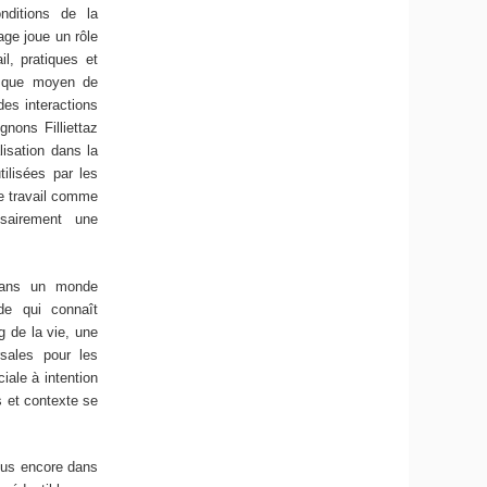
nditions de la
age joue un rôle
il, pratiques et
t que moyen de
es interactions
gnons Filliettaz
isation dans la
ilisées par les
de travail comme
ssairement une
 dans un monde
de qui connaît
g de la vie, une
rsales pour les
iale à intention
s et contexte se
plus encore dans