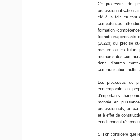
Ce processus de prof
professionnalisation ai
clé à la fois en tant 
compétences attendues
formation (compétences
formateur/apprenants 
(2022b) qui précise qu
mesure où les futurs p
membres des communauté
dans d’autres conte
communication multimo
Les processus de pro
contemporain en perp
d’importants changemen
montée en puissance 
professionnels, en par
et à effet de construct
conditionnent réciproqu
Si l’on considère que l