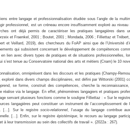
iens entre langage et professionnalisation étudiée sous l’angle de la multi
gir professionnel, est un créneau encore insuffisamment exploré au niveau i
ches ont déjà permis de caractériser les pratiques langagières dans un
orzeix et Fraenkel, 2001 ; Boutet, 2001 ; Mondada, 2006 ; Filliettaz et Trébert
rt et Veillard, 2019), des chercheurs du FoAP ainsi que de l’Université d’
ements qui subsistent concernant le développement de compétences comm
en lien avec divers types de pratiques et de situations professionnelles, lo
qui s’est tenue au Conservatoire national des arts et métiers (Cnam) le 10 no
onnalisation, omniprésent dans les discours et les pratiques (Champy-Remou
, exploré dans divers champs disciplinaires, est défini par Wittorski (2001)
 apprend, se forme, construit des compétences, cherche la reconnaissance
e réalise via le langage. En effet, phénomènes langagiers et pratiques profe
gage servant plusieurs fonctions comme le souligne Filliettaz : « Sur le regist
urces langagières peut constituer un instrument de l’accomplissement de l’
l. […]. Sur le registre
socio-relationnel
, l’usage du langage contribue au
nnelle. […]. Enfin, sur le registre
épistémique
, le recours au langage partic
et à leur transmission au sein des collectifs de travail ». (2022a : 267).