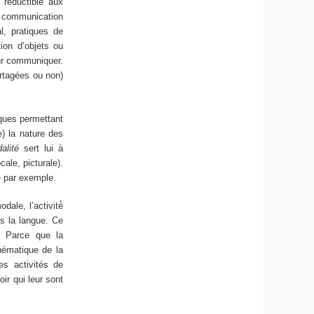
 réductible aux
La communication
l, pratiques de
tion d’objets ou
our communiquer.
artagées ou non)
ques permettant
) la nature des
alité
sert lui à
ale, picturale).
e par exemple.
ale, l’activité́
ns la langue. Ce
s. Parce que la
hématique de la
es activités de
ir qui leur sont