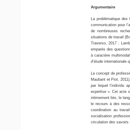
Argumentaire
La problématique des l
communication pour l’a
de nombreuses recher
situations de travail (B
Traverso, 2017 ; Lambe
emparés des questionn
à caractère multimodal 
d’étude internationale 
Le concept de professi
Maubant et Piot, 2011)
par lequel l’individu
expertise ». Cet acte s
intimement liés, le lan
le recours à des resso
coordination au travai
socialisation professio
circulation des savoirs 