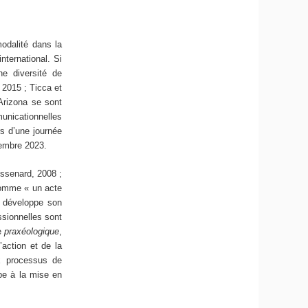
modalité dans la
nternational. Si
e diversité de
, 2015 ; Ticca et
Arizona se sont
unicationnelles
rs d’une journée
vembre 2023.
ssenard, 2008 ;
 comme « un acte
, développe son
ssionnelles sont
re
praxéologique
,
action et de la
x processus de
ipe à la mise en