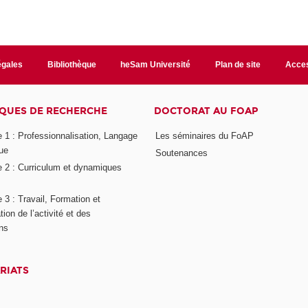
égales
Bibliothèque
heSam Université
Plan de site
Acces
QUES DE RECHERCHE
DOCTORAT AU FOAP
 1 : Professionnalisation, Langage
Les séminaires du FoAP
ue
Soutenances
 2 : Curriculum et dynamiques
3 : Travail, Formation et
ion de l’activité et des
ons
RIATS