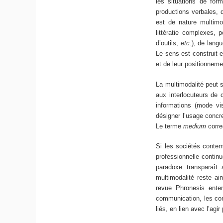
les situations de for
productions verbales, 
est de nature multimo
littératie complexes, 
d’outils,
etc.
), de lang
Le sens est construit e
et de leur positionneme
La multimodalité peut 
aux interlocuteurs de 
informations (mode v
désigner l’usage concre
Le terme
medium
corre
Si les sociétés contem
professionnelle contin
paradoxe transparaît 
multimodalité reste ai
revue Phronesis enten
communication, les cons
liés, en lien avec l’agir