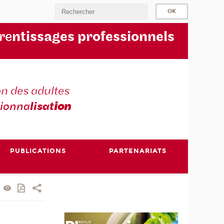
re
ntissages professionnels
n des adultes
sionna
lisat
ion
PUBLICATIONS
PARTENARIATS