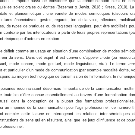
mation, il importe aussi de considérer que la communication n’est en rien
qu’elles soient orales ou écrites (Bezemer & Jewitt, 2018 ; Kress, 2019). 
dale et plurisémiotique : une variété de modes sémiotiques (discours ora
postures énonciatives, gestes, regards, ton de la voix, inflexions, mobilisa
ues, de types de pratiques ou de registres langagiers, peut être mobilisés p
n contexte par les interlocuteurs à partir de leurs propres représentations (p
nt réciproque d’acteurs en relation.
se définir comme un usage en situation d’une combinaison de modes sémioti
créer du sens. Dans cet esprit, il est convenu d’appeler
mode
(ou ressource
isuel, mode sonore, mode gestuel, mode linguistique,
etc.
). Le terme
mod
t et particulier d’un mode de communication (par exemple modalité écrite, voc
spond au moyen technologique de transmission de l’information, le numériqu
poraines reconnaissent désormais l’importance de la communication multimod
ue toutefois d’être connue essentiellement au travers d’une formalisation da
aussi dans la conception de la plupart des formations professionnelle
nsi un impensé de la communication pour l’agir professionnel, ce numéro t
d combler cette lacune en interrogeant les relations inter-sémiotiques d
tructions de sens qui en résultent, ainsi que les jeux d’influence et de pouvo
 professionnel.