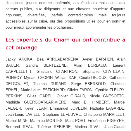
disciplines, jeunes comme confirmés, aux étudiants mais aussi aux
acteurs publics, aux dirigeants et aux citoyens soucieux d’apports
rigoureux, diversifiés, parfois contradictoires mais toujours
accessibles sur la crise, sur des propositions utiles pour en sortir et
pour mieux appréhender les prochaines.
Les expert.e.s du Cnam qui ont contribué à
cet ouvrage
Jacky AKOKA, Béa ARRUABARRENA, Avner BAR-HEN, Alain
BAUER, Sandra BERTEZENE, Alain BURLAUD, Laurent
CAPPELLETTI, Ghislaine CHARTRON, Stéphanie CHATELAIN-
PONROY, Myriam CHOPIN, William DAB, Cécile DEJOUX, Catherine
DELGOULET, Thomas DURAND, Serge EBERSOLD, Christine
ERHEL, Marie-Laure ESTIGNARD, Olivier FARON, Cynthia FLEURY-
PERKINS, Gilles GAREL, Olivier GIRAUD, Nicole GNESOTTO,
Mathilde GUERGOAT-LARIVIERE, Marc E. HIMBERT, Marcel
JAEGER, Kévin JEAN, Emmanuel JOVELIN, Nathalie LAGARDE,
Jean-Louis LAVILLE, Stéphane LEFEBVRE, Christophe MARVILLET,
Michel MINE, Matthieu MONTES, Marc PORT, Frédérique PIGEYRE,
Bertrand REAU, Thérèse REBIERE, Madina RIVAL, Jean-Claude