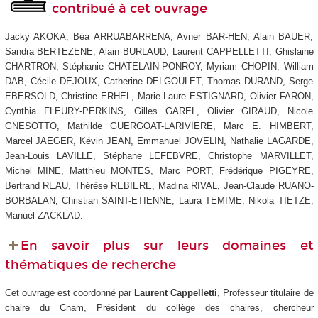
contribué à cet ouvrage
Jacky AKOKA, Béa ARRUABARRENA, Avner BAR-HEN, Alain BAUER,
Sandra BERTEZENE, Alain BURLAUD, Laurent CAPPELLETTI, Ghislaine
CHARTRON, Stéphanie CHATELAIN-PONROY, Myriam CHOPIN, William
DAB, Cécile DEJOUX, Catherine DELGOULET, Thomas DURAND, Serge
EBERSOLD, Christine ERHEL, Marie-Laure ESTIGNARD, Olivier FARON,
Cynthia FLEURY-PERKINS, Gilles GAREL, Olivier GIRAUD, Nicole
GNESOTTO, Mathilde GUERGOAT-LARIVIERE, Marc E. HIMBERT,
Marcel JAEGER, Kévin JEAN, Emmanuel JOVELIN, Nathalie LAGARDE,
Jean-Louis LAVILLE, Stéphane LEFEBVRE, Christophe MARVILLET,
Michel MINE, Matthieu MONTES, Marc PORT, Frédérique PIGEYRE,
Bertrand REAU, Thérèse REBIERE, Madina RIVAL, Jean-Claude RUANO-
BORBALAN, Christian SAINT-ETIENNE, Laura TEMIME, Nikola TIETZE,
Manuel ZACKLAD.
En savoir plus sur leurs domaines et
thématiques de recherche
Cet ouvrage est coordonné par
Laurent Cappelletti
, Professeur titulaire de
chaire du Cnam, Président du collège des chaires, chercheur