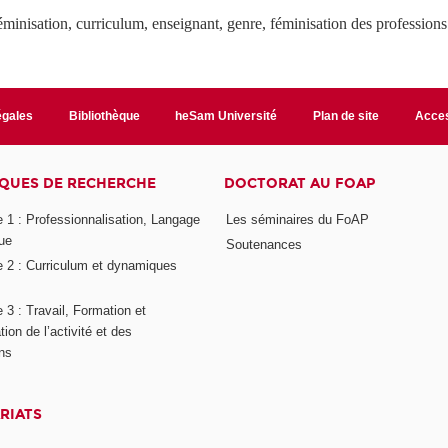
 féminisation, curriculum, enseignant, genre, féminisation des professions
égales
Bibliothèque
heSam Université
Plan de site
Acces
QUES DE RECHERCHE
DOCTORAT AU FOAP
 1 : Professionnalisation, Langage
Les séminaires du FoAP
ue
Soutenances
 2 : Curriculum et dynamiques
3 : Travail, Formation et
ion de l’activité et des
ons
RIATS