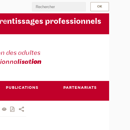
re
ntissages professionnels
n des adultes
sionna
lisat
ion
PUBLICATIONS
PARTENARIATS