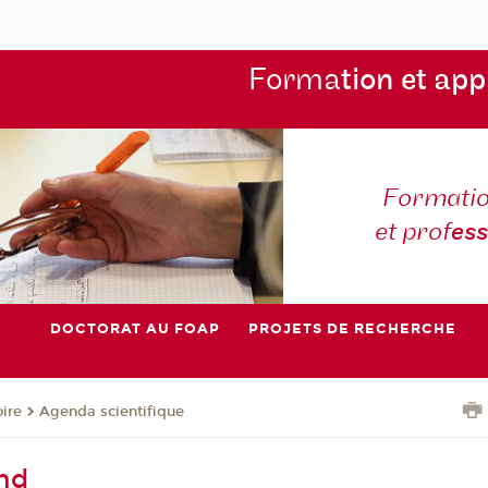
Forma
tion et app
Formatio
et prof
es
DOCTORAT AU FOAP
PROJETS DE RECHERCHE
oire
Agenda scientifique
and