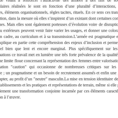
e visant à renforcer l’attractivité des armées à des fins de sou
ulaires réalisées le sont en fonction d’une pluralité d’interactions, 
 éléments organisationnels, règles tacites, rituels. En ce sens ces tra
tion, dans la mesure où elles s’inspirent d’un existant dont certaines c
nes. Mais elles sont également porteuses d’évolution voire de disrupti
extérieurs peuvent venir faire varier les usages, et donner une color
n cadre, au curriculum et à sa transmission.L’armée est pragmatique e
xplique en partie cette compréhension des enjeux d’inclusion et permet
l bien que lent et encore marginal. Plus spécifiquement sur les
ations ce travail met en lumière une très forte prévalence de la qualité 
e limite floue concernant la représentation des femmes entre valorisa
ation "caution" qui occasionne de nombreuses critiques sur les 
ve ; un pragmatisme et un besoin de recrutement assumés et enfin une i
pter, au profit d’un "neutre" masculin.La mise en tension identitaire de
blissements et les pratiques et représentations de terrain, même si elle 
lement une transformation conjointe incarnée par ces éléments caracté
n à l’œuvre.