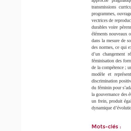
approche pragmatiqu
transmissions curric
programmes, ouvrages,
vectrices de reproduc
durables voire péren
éléments nouveaux ou 
dans la mesure de so
des normes, ce qui e
d’un changement rée
féminisation des form
de la compétence ; un
modèle et représent
discrimination positi
du féminin pour s’ada
la gouvernance des éta
un frein, produit éga
dynamique d’évolutio
Mots-clés :