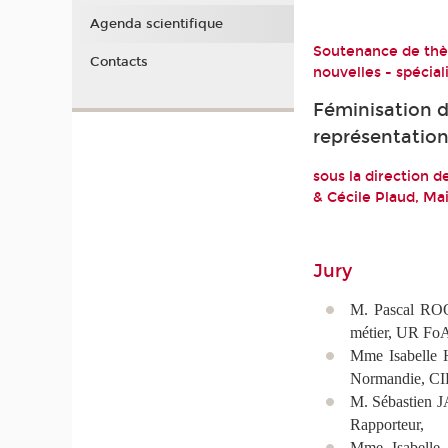
Agenda scientifique
Soutenance de thès
Contacts
nouvelles - spécia
Féminisation d
représentation
sous la direction 
& Cécile Plaud, Ma
Jury
M. Pascal ROQU
métier, UR FoA
Mme Isabelle 
Normandie, CI
M. Sébastien J
Rapporteur,
Mme Isabelle 