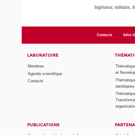
Ingénieur, militaire,
Contacts
Infos l
LABORATOIRE
THÉMATI
Membres
Thématique
et Numériq
Agenda scientifique
Thématique
Contacts
identitaires
Thématique 
Transformat
organisati
PUBLICATIONS
PARTENA