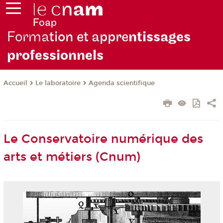
Forma
tion et appre
ntissages
professionnels
Le laboratoire
Agenda scientifique
Accueil
Le Conservatoire numérique des
arts et métiers (Cnum)