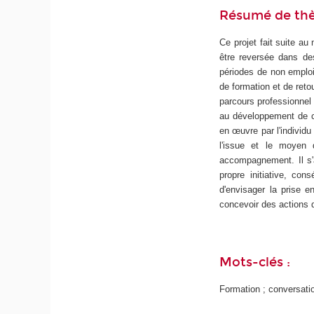
Résumé de th
Ce projet fait suite a
être reversée dans des
périodes de non emploi 
de formation et de retou
parcours professionnel 
au développement de c
en œuvre par l'individu 
l'issue et le moyen 
accompagnement. Il s'
propre initiative, co
d'envisager la prise e
concevoir des actions d
Mots-clés :
Formation ; conversati