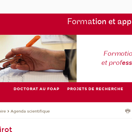
Forma
tion et app
Formatio
et prof
es
DOCTORAT AU FOAP
PROJETS DE RECHERCHE
oire
Agenda scientifique
irot