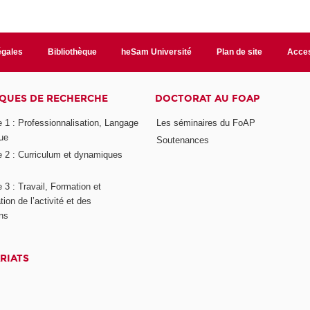
égales
Bibliothèque
heSam Université
Plan de site
Acces
QUES DE RECHERCHE
DOCTORAT AU FOAP
 1 : Professionnalisation, Langage
Les séminaires du FoAP
ue
Soutenances
 2 : Curriculum et dynamiques
3 : Travail, Formation et
ion de l’activité et des
ons
RIATS