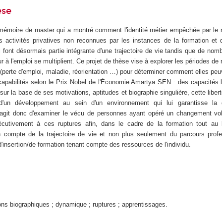
èse
u mémoire de master qui a montré comment l'identité métier empêchée par le
 activités privatives non reconnues par les instances de la formation et d
font désormais partie intégrante d'une trajectoire de vie tandis que de nomb
r à l'emploi se multiplient. Ce projet de thèse vise à explorer les périodes de
(perte d'emploi, maladie, réorientation …) pour déterminer comment elles peu
apabilités selon le Prix Nobel de l'Économie Amartya SEN : des capacités 
sur la base de ses motivations, aptitudes et biographie singulière, cette libert
d'un développement au sein d'un environnement qui lui garantisse la 
agit donc d'examiner le vécu de personnes ayant opéré un changement volo
nsécutivement à ces ruptures afin, dans le cadre de la formation tout au 
n compte de la trajectoire de vie et non plus seulement du parcours profe
'insertion/de formation tenant compte des ressources de l'individu.
ons biographiques ; dynamique ; ruptures ; apprentissages.