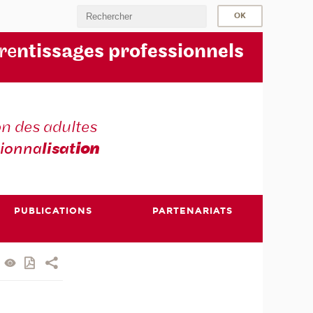
re
ntissages professionnels
n des adultes
sionna
lisat
ion
PUBLICATIONS
PARTENARIATS