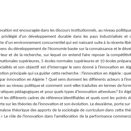
ion est encouragée dans les discours institutionnels, au niveau politique, da
 privilégié d'un développement durable dans les pays industrialisés et
e d'un environnement concurrentiel qui est naissant suite à la récente libé
ens du développement de l'économie basée sur la connaissance et le dével
eur et de la recherche, sur lequel on entend faire reposer la compétitivi
 nationales supérieures, 5 écoles normales supérieures et 10 écoles prépar
ialités et son objectif est d'interroger le sens donné à l'innovation en Al
tion principale qui va guider cette recherche : l'innovation en Algérie : qu
ar innovation en Algérie ? Quel sens donnent les différents acteurs à l'in
ovation au niveau politique et comment sont-elles traduites en termes de f
pratiques pédagogiques et pour quels types d'innovation attendues? En Algéri
 les différents cadres de référence identifiables et quels sont les points 
te sur les théories de l'innovation et son évolution. Le deuxième, porte sur
lyse théorique des apports de la sociologie de curriculum dans cette théma
 Le rôle de l'innovation dans l'amélioration de la performance commercial