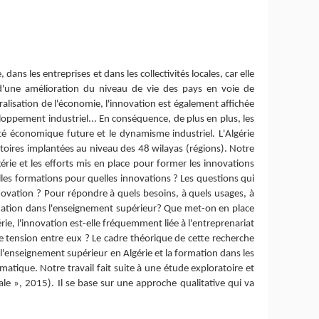
ns les entreprises et dans les collectivités locales, car elle
 d'une amélioration du niveau de vie des pays en voie de
ralisation de l'économie, l'innovation est également affichée
oppement industriel... En conséquence, de plus en plus, les
té économique future et le dynamisme industriel. L'Algérie
atoires implantées au niveau des 48 wilayas (régions). Notre
gérie et les efforts mis en place pour former les innovations
elles formations pour quelles innovations ? Les questions qui
novation ? Pour répondre à quels besoins, à quels usages, à
ormation dans l'enseignement supérieur? Que met-on en place
e, l'innovation est-elle fréquemment liée à l'entreprenariat
de tension entre eux ? Le cadre théorique de cette recherche
 l'enseignement supérieur en Algérie et la formation dans les
tique. Notre travail fait suite à une étude exploratoire et
e », 2015). Il se base sur une approche qualitative qui va