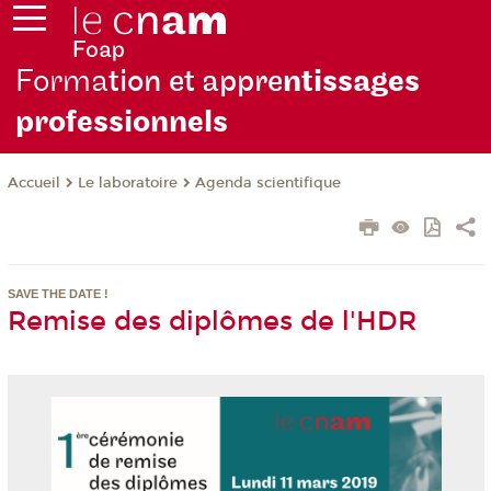
Forma
tion et appre
ntissages
professionnels
Le laboratoire
Agenda scientifique
Accueil
SAVE THE DATE !
Remise des diplômes de l'HDR