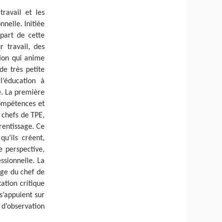
travail et les
nelle. Initiée
part de cette
 travail, des
tion qui anime
de très petite
l’éducation à
e. La première
compétences et
 chefs de TPE,
rentissage. Ce
qu’ils créent,
e perspective,
ssionnelle. La
age du chef de
ation critique
s’appuient sur
e d’observation