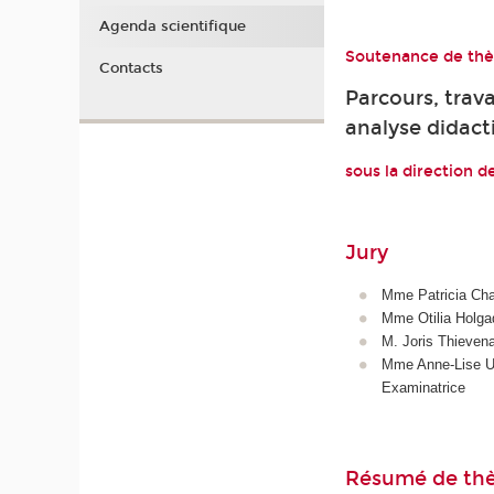
Agenda scientifique
Soutenance de thès
Contacts
Parcours, trav
analyse didact
sous la direction 
Jury
Mme Patricia Cha
Mme Otilia Holgad
M. Joris Thievena
Mme Anne-Lise Ul
Examinatrice
Résumé de th