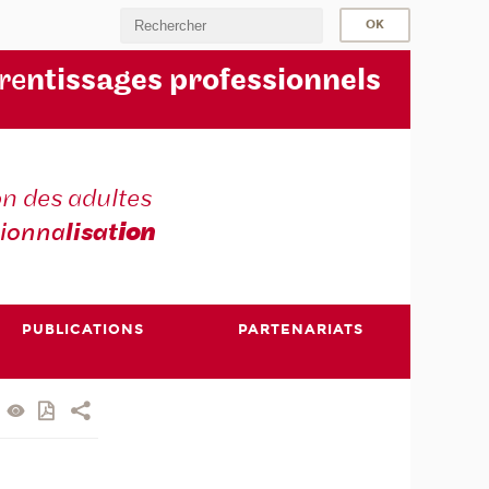
re
ntissages professionnels
n des adultes
sionna
lisat
ion
PUBLICATIONS
PARTENARIATS