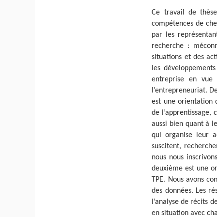
Ce travail de thèse
compétences de chefs
par les représentan
recherche : méconn
situations et des ac
les développements d
entreprise en vue 
l’entrepreneuriat. D
est une orientation
de l’apprentissage, 
aussi bien quant à l
qui organise leur ac
suscitent, recherche
nous nous inscrivon
deuxième est une ori
TPE. Nous avons cons
des données. Les rés
l’analyse de récits d
en situation avec ch