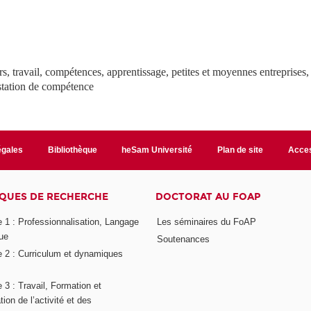
, travail, compétences, apprentissage, petites et moyennes entreprises, 
estation de compétence
égales
Bibliothèque
heSam Université
Plan de site
Acces
QUES DE RECHERCHE
DOCTORAT AU FOAP
 1 : Professionnalisation, Langage
Les séminaires du FoAP
ue
Soutenances
 2 : Curriculum et dynamiques
3 : Travail, Formation et
ion de l’activité et des