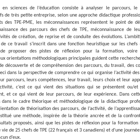
 en sciences de l’éducation consiste à analyser le parcours, le 
 de très petite entreprise, selon une approche didactique profession
ts des TPE-PME, les méconnaissances représentent le point de dé
aissance des parcours des chefs de TPE, méconnaissance de leur
tivités de création, de reprise et de conduite des évolutions. L’ambi
e ce travail s’inscrit dans une fonction heuristique sur les chefs 
de proposer des pistes de réflexion pour la formation, voire 
eux orientations méthodologiques principales guident cette recherch
 de découverte et de compréhension des parcours, du travail, des 
ceci dans la perspective de comprendre ce qui organise l’activité des
eur parcours, leurs compétences, leur travail, leurs choix et leur app
tivité, c’est ce qui vient des situations qui se présentent ou/et 
nt, et ce qui vient de leur parcours, de leur expérience. Dans cett
s dans le cadre théorique et méthodologique de la didactique profe
entation de théorisation des parcours, de l’activité, de l’apprentiss
titué une méthode, inspirée de la théorie ancrée et de la confront
ultats proposés, ainsi que les pistes de réflexion pour la formation 
e vie de 25 chefs de TPE (22 français et 3 canadiens) et d’une journé
acun d’eux.