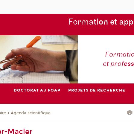
Forma
tion et app
Formatio
et prof
es
DOCTORAT AU FOAP
PROJETS DE RECHERCHE
oire
Agenda scientifique
er-Macler