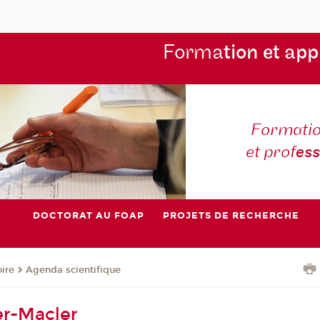
Forma
tion et app
Formatio
et prof
es
DOCTORAT AU FOAP
PROJETS DE RECHERCHE
oire
Agenda scientifique
er-Macler