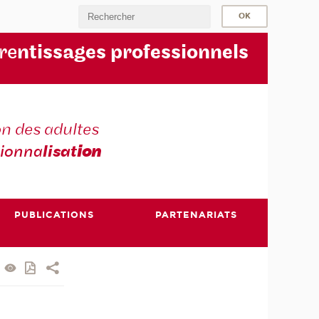
re
ntissages professionnels
n des adultes
sionna
lisat
ion
PUBLICATIONS
PARTENARIATS