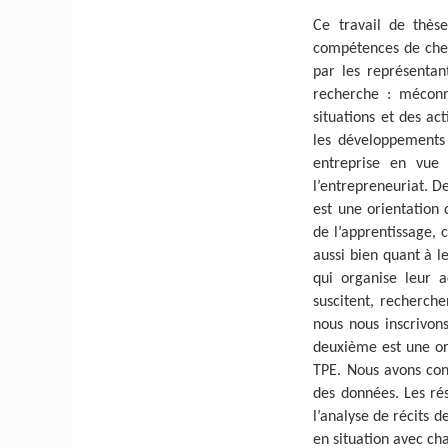
Ce travail de thèse
compétences de chefs
par les représentan
recherche : méconn
situations et des ac
les développements d
entreprise en vue 
l’entrepreneuriat. D
est une orientation
de l’apprentissage, 
aussi bien quant à l
qui organise leur ac
suscitent, recherche
nous nous inscrivon
deuxième est une ori
TPE. Nous avons cons
des données. Les rés
l’analyse de récits d
en situation avec ch