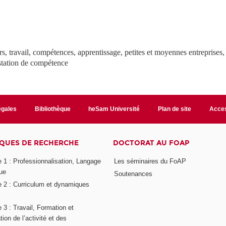
, travail, compétences, apprentissage, petites et moyennes entreprises, 
estation de compétence
égales
Bibliothèque
heSam Université
Plan de site
Acces
QUES DE RECHERCHE
DOCTORAT AU FOAP
 1 : Professionnalisation, Langage
Les séminaires du FoAP
ue
Soutenances
 2 : Curriculum et dynamiques
3 : Travail, Formation et
ion de l’activité et des