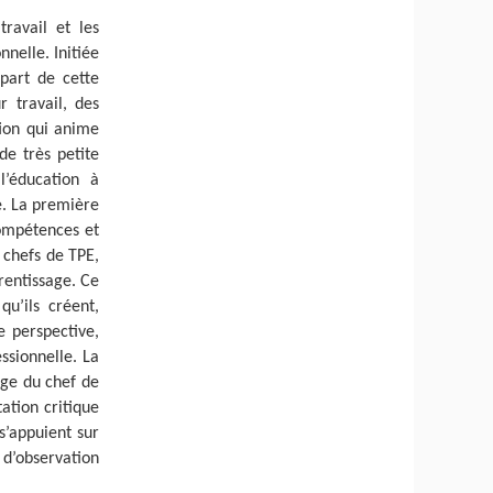
travail et les
nelle. Initiée
part de cette
 travail, des
tion qui anime
de très petite
l’éducation à
e. La première
compétences et
 chefs de TPE,
rentissage. Ce
qu’ils créent,
e perspective,
ssionnelle. La
age du chef de
ation critique
s’appuient sur
e d’observation