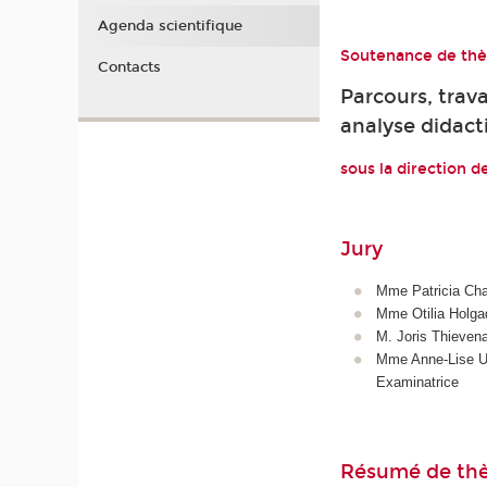
Agenda scientifique
Soutenance de thès
Contacts
Parcours, trav
analyse didact
sous la direction 
Jury
Mme Patricia Cha
Mme Otilia Holgad
M. Joris Thievena
Mme Anne-Lise Ul
Examinatrice
Résumé de th