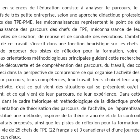
 en sciences de l’éducation consiste à analyser le parcours, le 
 de très petite entreprise, selon une approche didactique profession
ts des TPE-PME, les méconnaissances représentent le point de dé
aissance des parcours des chefs de TPE, méconnaissance de leur
tivités de création, de reprise et de conduite des évolutions. L’ambi
e ce travail s’inscrit dans une fonction heuristique sur les chefs 
de proposer des pistes de réflexion pour la formation, voire 
eux orientations méthodologiques principales guident cette recherch
 de découverte et de compréhension des parcours, du travail, des 
ceci dans la perspective de comprendre ce qui organise l’activité des
eur parcours, leurs compétences, leur travail, leurs choix et leur app
tivité, c’est ce qui vient des situations qui se présentent ou/et 
nt, et ce qui vient de leur parcours, de leur expérience. Dans cett
s dans le cadre théorique et méthodologique de la didactique profe
entation de théorisation des parcours, de l’activité, de l’apprentiss
titué une méthode, inspirée de la théorie ancrée et de la confront
ultats proposés, ainsi que les pistes de réflexion pour la formation 
e vie de 25 chefs de TPE (22 français et 3 canadiens) et d’une journé
acun d’eux.