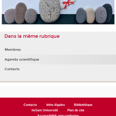
Dans la même rubrique
Membres
Agenda scientifique
Contacts
Contacts
Infos légales
Bibliothèque
heSam Université
Plan de site
Accessibilité: non conforme