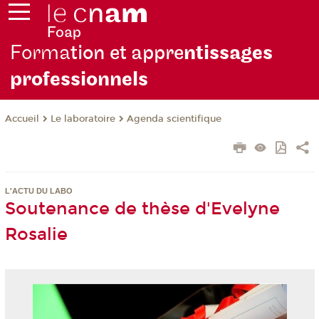
Forma
tion et appre
ntissages
professionnels
Le laboratoire
Agenda scientifique
Accueil
L'ACTU DU LABO
Soutenance de thèse d'Evelyne
Rosalie