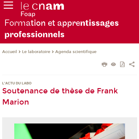
Forma
tion et appre
ntissages
professionnels
Le laboratoire
Agenda scientifique
Accueil
L'ACTU DU LABO
Soutenance de thèse de Frank
Marion