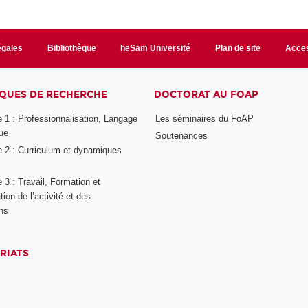
égales
Bibliothèque
heSam Université
Plan de site
Acces
QUES DE RECHERCHE
DOCTORAT AU FOAP
 1 : Professionnalisation, Langage
Les séminaires du FoAP
ue
Soutenances
 2 : Curriculum et dynamiques
3 : Travail, Formation et
ion de l’activité et des
ons
RIATS