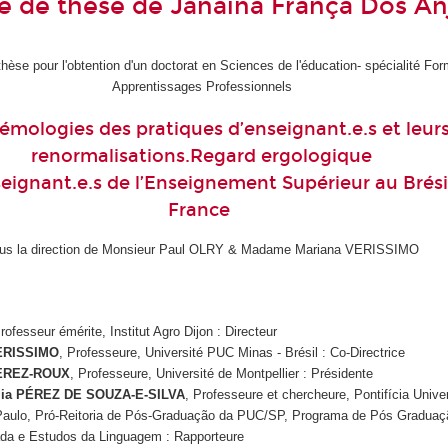
 de thèse de Janaina França Dos An
èse pour l'obtention d'un doctorat en Sciences de l'éducation- spécialité For
Apprentissages Professionnels
émologies des pratiques d’enseignant.e.s et leur
renormalisations.Regard ergologique
eignant.e.s de l’Enseignement Supérieur au Brési
France
us la direction de Monsieur Paul OLRY & Madame Mariana VERISSIMO
rofesseur émérite, Institut Agro Dijon
:
Directeur
ERISSIMO
, Professeure, Université PUC Minas - Brésil : Co-Directrice
EREZ-ROUX
, Professeure, Université de Montpellier : Présidente
lia PÉREZ DE SOUZA-E-SILVA
, Professeure et chercheure, Pontifícia Unive
Paulo, Pró-Reitoria de Pós-Graduação da PUC/SP, Programa de Pós Gradua
cada e Estudos da Linguagem : Rapporteure