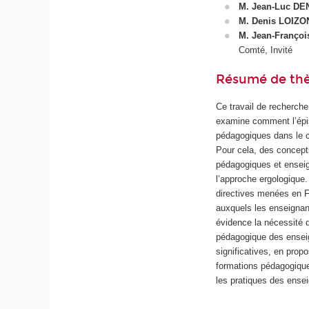
M. Jean-Luc DE
M. Denis LOIZO
M. Jean-Franço
Comté, Invité
Résumé de th
Ce travail de recherch
examine comment l’épist
pédagogiques dans le co
Pour cela, des concepts
pédagogiques et enseig
l’approche ergologique
directives menées en F
auxquels les enseignant
évidence la nécessité d
pédagogique des enseign
significatives, en propo
formations pédagogique
les pratiques des ense