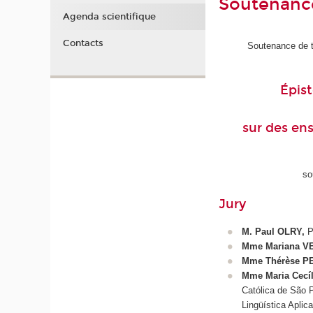
Soutenance
Agenda scientifique
Contacts
Soutenance de th
Épist
sur des ens
so
Jury
M. Paul OLRY,
P
Mme Mariana V
Mme Thérèse P
Mme Maria Cecí
Católica de São 
Lingüística Apli