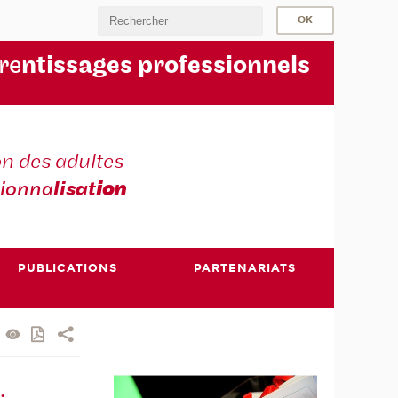
re
ntissages professionnels
n des adultes
sionna
lisat
ion
PUBLICATIONS
PARTENARIATS