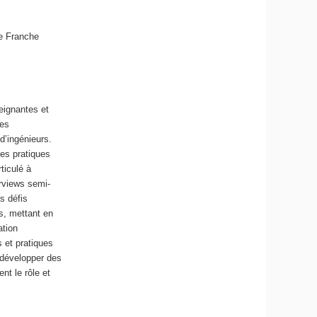
ne Franche
eignantes et
ues
d’ingénieurs.
les pratiques
ticulé à
erviews semi-
s défis
es, mettant en
ation
s et pratiques
à développer des
t le rôle et