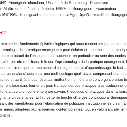
NNY
, Enseignant-chercheur, Université de Strasbourg : Rapporteur
N
, Maître de conférences émérite, NSPE de Bourgogone : Examinateur
is METRAL
, Enseignant-chercheur, Institut Agro Dijon/Université de Bourgog
èse
e explore les fondements épistémologiques qui sous-tendent les pratiques ens
émologie de la pratique enseignante peut éclairer et renormaliser les pratiq
ntexte actuel de l’enseignement supérieur, en particulier au sein des écoles 
 clés ont été mobilisés, tels que l’épistémologie de la pratique enseignante, 
nantes, ainsi que les approches d’enseignement et d’apprentissage, le tout ar
. La recherche s’appuie sur une méthodologie qualitative, comprenant des int
rance et au Brésil. Les résultats mettent en lumière une convergence entre le
s font face dans leur effort pour transcender des pratiques plus traditionnell
’une articulation cohérente entre savoirs théoriques et pratiques dans la form
ants universitaires. Enfin, cette recherche offre des contributions théorique
sant des orientations pour l’élaboration de politiques institutionnelles visant 
s mieux adaptées aux exigences contemporaines, tout en valorisant pleinemen
ignants.