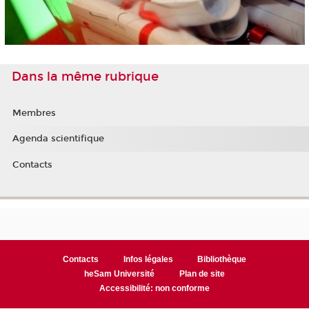
Dans la même rubrique
Membres
Agenda scientifique
Contacts
Contacts
Infos légales
Bibliothèque
heSam Université
Plan de site
Accessibilité: non conforme