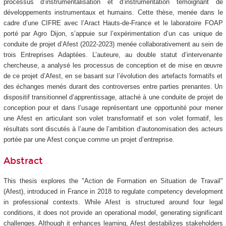
processus d’instrumentalisation et d’instrumentation témoignant de
développements instrumentaux et humains. Cette thèse, menée dans le
cadre d’une CIFRE avec l’Aract Hauts-de-France et le laboratoire FOAP
porté par Agro Dijon, s’appuie sur l’expérimentation d’un cas unique de
conduite de projet d’Afest (2022-2023) menée collaborativement au sein de
trois Entreprises Adaptées. L’auteure, au double statut d’intervenante
chercheuse, a analysé les processus de conception et de mise en œuvre
de ce projet d’Afest, en se basant sur l’évolution des artefacts formatifs et
des échanges menés durant des controverses entre parties prenantes. Un
dispositif transitionnel d’apprentissage, attaché à une conduite de projet de
conception pour et dans l’usage représentant une opportunité pour mener
une Afest en articulant son volet transformatif et son volet formatif, les
résultats sont discutés à l’aune de l’ambition d’autonomisation des acteurs
portée par une Afest conçue comme un projet d’entreprise.
Abstract
This thesis explores the "Action de Formation en Situation de Travail"
(Afest), introduced in France in 2018 to regulate competency development
in professional contexts. While Afest is structured around four legal
conditions, it does not provide an operational model, generating significant
challenges. Although it enhances learning, Afest destabilizes stakeholders