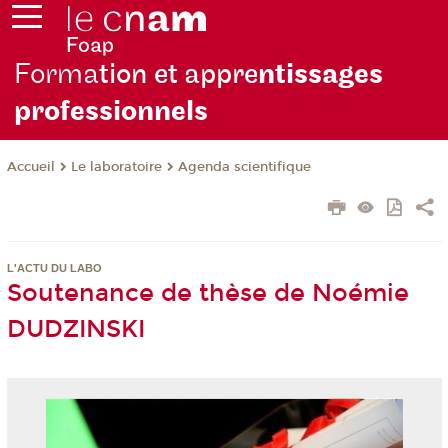
Forma
tion et appre
ntissages
professionnels
Le laboratoire
Agenda scientifique
Accueil
L'ACTU DU LABO
Soutenance de thèse de Noémie
DUDZINSKI