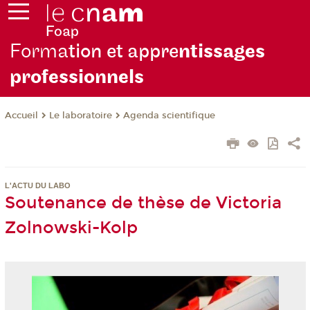
Forma
tion et appre
ntissages
professionnels
Le laboratoire
Agenda scientifique
Accueil
L'ACTU DU LABO
Soutenance de thèse de Victoria
Zolnowski-Kolp