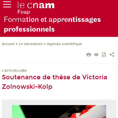
Forma
tion et appre
ntissages
professionnels
Le laboratoire
Agenda scientifique
Accueil
L'ACTU DU LABO
Soutenance de thèse de Victoria
Zolnowski-Kolp