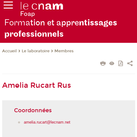
Forma
tion et appre
ntissages
professionnels
Le laboratoire
Membres
Accueil
Amelia Rucart Rus
Coordonnées
amelia.rucart@lecnam.net